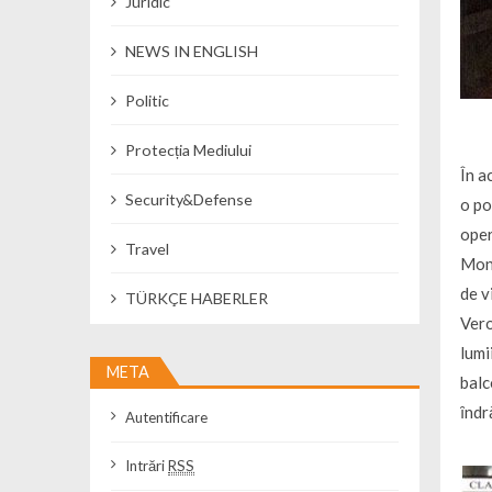
Juridic
NEWS IN ENGLISH
Politic
Protecția Mediului
În a
Security&Defense
o po
oper
Travel
Mont
de v
TÜRKÇE HABERLER
Vero
lumi
META
balc
ȋndr
Autentificare
Intrări
RSS