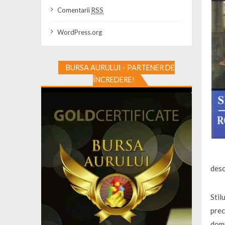
Comentarii
RSS
WordPress.org
BURSA AURULUI - PARTENER DE
ÎNCREDERE!
desc
Stil
prec
domn