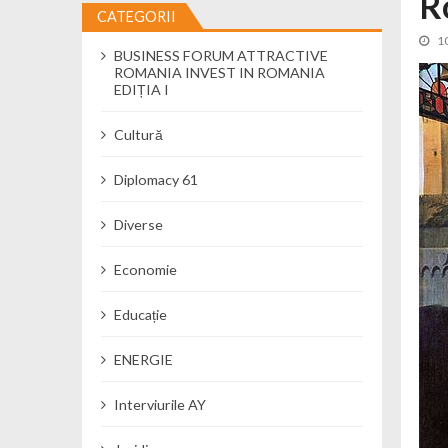
R
CATEGORII
Cseke Attila: Am creat, până în preze
1
BUSINESS FORUM ATTRACTIVE
Încă o creșă modernă pentru Alba: 40
ROMANIA INVEST IN ROMANIA
Ministerul Mediului derulează dezbat
EDIȚIA I
Percheziții și flagrant în Neamț: cana
Cultură
Ministerul Apărării Naționale particip
Dobânzi de pânã la 7,50% la ediția 
Diplomacy 61
MMAP pune în consultare publică proi
Diverse
Economie
Educație
ENERGIE
Interviurile AY