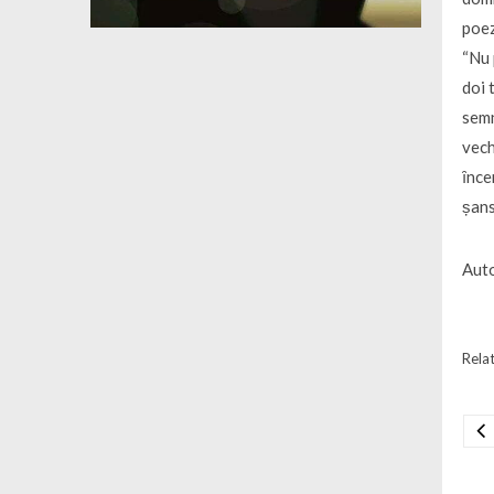
poez
“Nu 
doi 
semn
vech
ȋnce
șans
Auto
Relat
Na