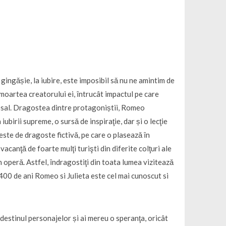
 gingǎșie, la iubire, este imposibil sǎ nu ne amintim de
oartea creatorului ei, ȋntrucât impactul pe care
losal. Dragostea dintre protagoniștii, Romeo
birii supreme, o sursǎ de inspiraţie, dar și o lecţie
ste de dragoste fictivǎ, pe care o plaseazǎ ȋn
acanţă de foarte mulţi turişti din diferite colţuri ale
in operǎ. Astfel, ȋndragostiţi din toata lumea viziteazǎ
e 400 de ani Romeo si Julieta este cel mai cunoscut si
 destinul personajelor și ai mereu o speranţa, oricât