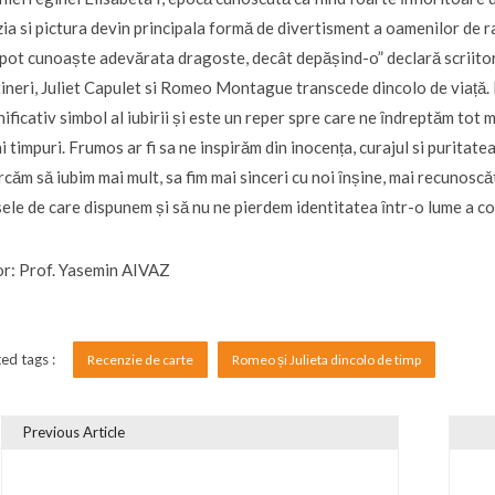
ia si pictura devin principala formǎ de divertisment a oamenilor de r
pot cunoaște adevărata dragoste, decât depășind-o” declarǎ scriitor
tineri, Juliet Capulet si Romeo Montague transcede dincolo de viațǎ. 
ificativ simbol al iubirii și este un reper spre care ne ȋndreptǎm tot 
i timpuri. Frumos ar fi sa ne inspirǎm din inocența, curajul si puritat
rcǎm sǎ iubim mai mult, sa fim mai sinceri cu noi ȋnșine, mai recunoscǎt
ele de care dispunem și sǎ nu ne pierdem identitatea ȋntr-o lume a conf
r: Prof. Yasemin AIVAZ
ed tags :
Recenzie de carte
Romeo și Julieta dincolo de timp
Previous Article
vigare în articole