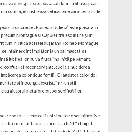
ubirea va ȋnvinge toate obstacolele, ȋnsa Shakespeare
 din contrǎ, el ilustreaza cel mai bine caracteristicile
edia în cinci acte „Romeo si Julieta” este plasată în
 precum Montague şi Capulet trǎiesc ȋn urǎ și ȋn
ǎrit cum ȋn ciuda acestei dușmǎnii, Romeo Montague
le, se intâlnesc ȋntâmplǎtor la un bal mascat, se
ȋnsǎ iubirea lor nu va fi una ȋmplinitǎ pe pǎmânt,
e, confuzii si neconcordanţe, duc la sinuciderea
a impǎcarea celor doua familii. Dragostea celor doi
uritate si inocenţǎ descrisǎ ȋntr-un stil
ic cu ajutorul metaforelor, personificǎrilor,
espeare se face remarcat ilustrând teme semnificative
ste de remarcat faptul ca acesta a trǎit ȋn timpul
n punct de vedere cultural si artistic. Astfel, teatrul,