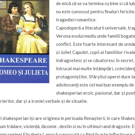
de micǎ cǎ se va termina cu bine si cǎ i
nu este cunoscut pentru finaluri fericite,
tragediei romantice.
Capodoperǎ a literaturii universale, trag
Verona evului mediu unde familii bogate
conflict. Este foarte interesant de urm
și Juliet Capulet, copii ai familiilor riva
ȋndragostesc și se cǎsatoresc ȋn secret, 
ȋntrucat mai multe intâmplǎri, coincidenţ
protagoniștilor. Sfârșitul operei duce l
adolescenţi este cel mai bun exemplu de p
shakesperian eroic, pasional, dar și poet
rierilor, dar și a ironiei verbale și de situatie.
ul shakesperian ȋși are originea în perioada Renașterii, ȋn care Shak
um trǎdare, violențǎ, lǎcomie , destin si nu ȋn ultimul rand dragoste. E
iei reginei Elisabeta I, epocǎ cunoscutǎ ca fiind foarte ȋnfloritoare di