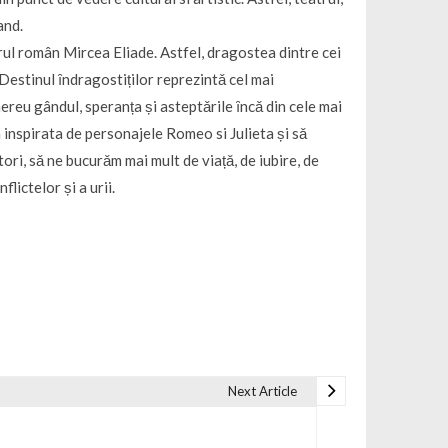
and.
ul român Mircea Eliade. Astfel, dragostea dintre cei
Destinul ȋndragostiților reprezintǎ cel mai
mereu gândul, speranța și asteptǎrile ȋncǎ din cele mai
ea inspirata de personajele Romeo si Julieta și sǎ
ori, sǎ ne bucurǎm mai mult de viațǎ, de iubire, de
lictelor și a urii.
Next Article