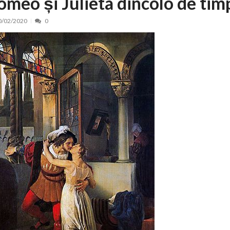
omeo și Julieta dincolo de tim
nt, peste 5.000 de noi locuri în creșe...
15/07/2026
0/02/2020
0
 de locuri noi la Zlatna prin Programul...
15/07/2026
erea publică pentru proiectul de lege care...
15/07/2026
bis descoperit într-un colet și ascu...
15/07/2026
ă la efortul național pentru protejar...
04/08/2026
FIDELIS din luna august
04/08/2026
ectul Catalogului național al zonelor pri...
04/08/2026