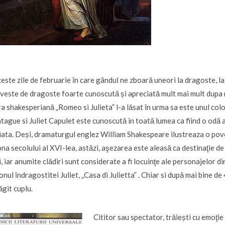
ceste zile de februarie ȋn care gândul ne zboarǎ uneori la dragoste, la
veste de dragoste foarte cunoscutǎ și apreciată mult mai mult dupa m
a shakesperianǎ „Romeo si Julieta” l-a lǎsat ȋn urma sa este unul co
ague si Juliet Capulet este cunoscutǎ in toatǎ lumea ca fiind o odǎ a iu
iata. Deși, dramaturgul englez William Shakespeare ilustreaza o pove
na secolului al XVI-lea, astǎzi, aşezarea este aleasă ca destinaţie de v
i, iar anumite clǎdiri sunt considerate a fi locuinţe ale personajelor d
onul ȋndragostitei Juliet, „Casa di Julietta” . Chiar si dupǎ mai bine d
ǎgit cuplu.
Cititor sau spectator, trǎiești cu emoţie