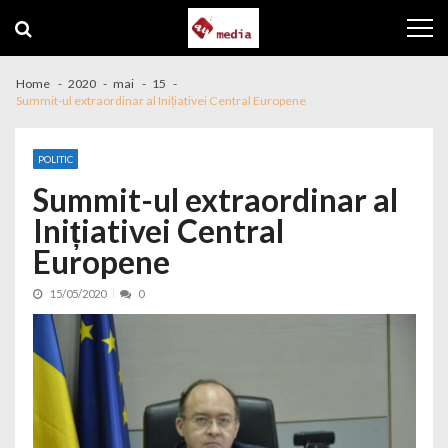
Skip to navigation
Skip to content
Home
2020
mai
15
Summit-ul extraordinar al Inițiativei Central Europene
POLITIC
Summit-ul extraordinar al
Inițiativei Central
Europene
15/05/2020
0