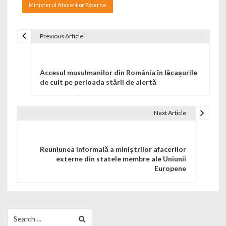
Ministerul Afacerilor Externe
Previous Article
Navigare în articole
Accesul musulmanilor din România în lăcașurile
de cult pe perioada stării de alertă
Next Article
Reuniunea informală a miniștrilor afacerilor
externe din statele membre ale Uniunii
Europene
Search for: