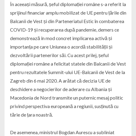
În aceeași măsură, șeful diplomației române s-a referit la
sprijinul financiar amplu mobilizat de UE pentru țările din
Balcanii de Vest și din Parteneriatul Estic în combaterea
COVID-19 și recuperarea după pandemie, demers ce
demonstrează în mod concret implicarea activă și
importanța pe care Uniunea o acordă stabilității și
dezvoltării partenerilor săi. Cu acest prilej, șeful
diplomației române a felicitat statele din Balcanii de Vest
pentru rezultatele Summit-ului UE-Balcanii de Vest de la
Zagreb din 6 mai 2020. A arătat că decizia UE de
deschidere a negocierilor de aderare cu Albania și
Macedonia de Nord transmite un puternic mesaj politic
privind perspectiva europeană a regiunii, susținută cu
tărie de țara noastră.
De asemenea, ministrul Bogdan Aurescu a subliniat