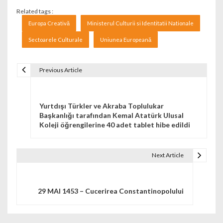
Related tags :
Europa Creativă
Ministerul Culturii si Identitatii Nationale
Sectoarele Culturale
Uniunea Europeană
Previous Article
Navigare în articole
Yurtdışı Türkler ve Akraba Toplulukar
Başkanlığı tarafından Kemal Atatürk Ulusal
Koleji öğrengilerine 40 adet tablet hibe edildi
Next Article
29 MAI 1453 – Cucerirea Constantinopolului