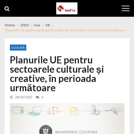
Skip to navigation
Skip to content
Home
2020
mai
28
Planurile UE pentru sectoarele culturale și creative, în perioada următoare
CULTURĂ
Planurile UE pentru
sectoarele culturale și
creative, în perioada
următoare
28/05/2020
0