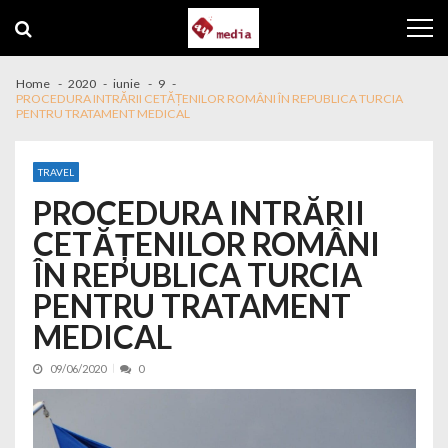
Skip to navigation
Skip to content
Home
2020
iunie
9
PROCEDURA INTRĂRII CETĂȚENILOR ROMÂNI ÎN REPUBLICA TURCIA
PENTRU TRATAMENT MEDICAL
TRAVEL
PROCEDURA INTRĂRII
CETĂȚENILOR ROMÂNI
ÎN REPUBLICA TURCIA
PENTRU TRATAMENT
MEDICAL
09/06/2020
0