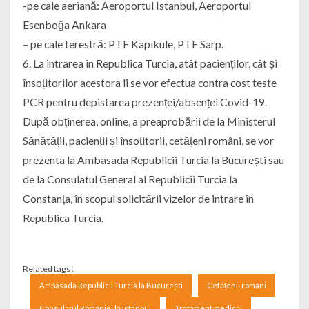
-pe cale aeriană: Aeroportul Istanbul, Aeroportul
Esenboğa Ankara
– pe cale terestră: PTF Kapıkule, PTF Sarp.
6. La intrarea în Republica Turcia, atât pacienților, cât și
însoțitorilor acestora li se vor efectua contra cost teste
PCR pentru depistarea prezenței/absenței Covid-19.
După obținerea, online, a preaprobării de la Ministerul
Sănătății, pacienții și însoțitorii, cetățeni români, se vor
prezenta la Ambasada Republicii Turcia la București sau
de la Consulatul General al Republicii Turcia la
Constanța, în scopul solicitării vizelor de intrare în
Republica Turcia.
Related tags :
Ambasada Republicii Turcia la București
Cetățenii români
Consulatul României la Istanbul
Tratament medical