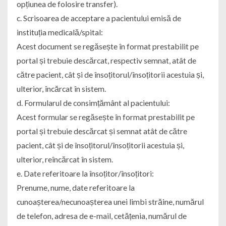
opțiunea de folosire transfer).
c. Scrisoarea de acceptare a pacientului emisă de
instituția medicală/spital:
Acest document se regăsește în format prestabilit pe
portal și trebuie descărcat, respectiv semnat, atât de
către pacient, cât și de însoțitorul/însoțitorii acestuia și,
ulterior, încărcat în sistem.
d. Formularul de consimțământ al pacientului:
Acest formular se regăsește în format prestabilit pe
portal și trebuie descărcat și semnat atât de către
pacient, cât și de însoțitorul/însoțitorii acestuia și,
ulterior, reîncărcat în sistem.
e. Date referitoare la însoțitor/însoțitori:
Prenume, nume, date referitoare la
cunoașterea/necunoașterea unei limbi străine, numărul
de telefon, adresa de e-mail, cetățenia, numărul de