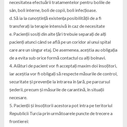
necesitatea efectuării tratamentelor pentru bolile de
sân, boli interne, boli de copii, boli infecțioase.
d. Să ia la cunoștință existența posibilității de a fi
transferați la terapie intensivă în caz de necesitate
e. Pacienții sosiți din alte țări trebuie separați de alți
pacienți atunci când se află pe un coridor al unui spital
care are un singur etaj. De asemenea, aceștia au obligația
de a evita sub orice formă contactul cu alți bolnavi.
4. Alături de pacient vor fi acceptați maxim doi însoțitori,
iar aceștia vor fi obligați să respecte măsurile de control,
securitate și prevenție la intrarea în țară, pe parcursul
șederii, precum și măsurile de carantină, în situații
necesare.
5. Pacienții și însoțitorii acestora pot intra pe teritoriul
Republicii Turcia prin următoarele puncte de trecere a
frontierei: