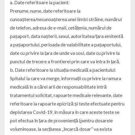
a. Date referitoare la pacient:
Prenume, nume, date referitoare la
cunoașterea/necunoașterea unei limbi străine, numărul
de telefon, adresa de e-mail, cetățenia, numărul de
pașaport, data nașterii, sexul, autoritatea/țara emitentă
a pașaportului, perioada de valabilitate a pașaportului,
date cu privire la țara de unde va sosi, date cu privire la
punctul de trecere a frontierei prin care va intra în țară.
b. Date referitoare la situația medicală a pacientului:
Spitalul la care va merge, informații cu privire la ramura
medicală în a cărei arii de responsabilitate intră
tratamentul solicitat, rapoarte medicale relevante, date
referitoare la rapoarte epicriză și teste efectuate pentru
depistarea Covid-19, în măsura în care aceste teste se
pot efectua în țara de proveniență (pentru dosarele
voluminoase, la secțiunea „încarcă dosar” va exista