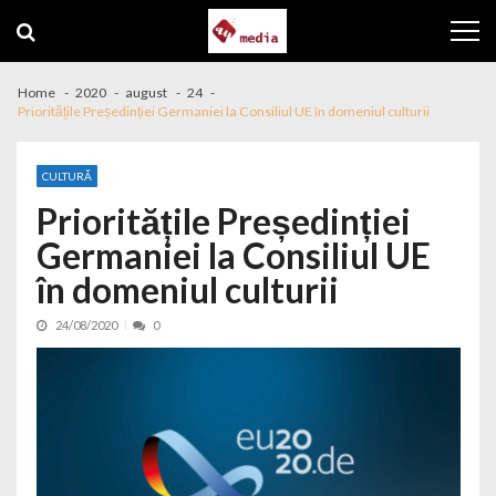
Skip to navigation
Skip to content
Home
2020
august
24
Prioritățile Președinției Germaniei la Consiliul UE în domeniul culturii
CULTURĂ
Prioritățile Președinției
Germaniei la Consiliul UE
în domeniul culturii
24/08/2020
0