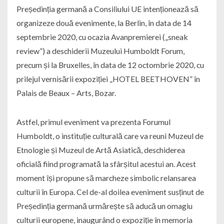
Președinția germană a Consiliului UE intenționează să
organizeze două evenimente, la Berlin, în data de 14
septembrie 2020, cu ocazia Avanpremierei („sneak
review”) a deschiderii Muzeului Humboldt Forum,
precum și la Bruxelles, în data de 12 octombrie 2020, cu
prilejul vernisării expoziției „HOTEL BEETHOVEN” în
Palais de Beaux – Arts, Bozar.
Astfel, primul eveniment va prezenta Forumul
Humboldt, o instituție culturală care va reuni Muzeul de
Etnologie și Muzeul de Artă Asiatică, deschiderea
oficială fiind programată la sfârșitul acestui an. Acest
moment își propune să marcheze simbolic relansarea
culturii în Europa. Cel de-al doilea eveniment susținut de
Președinția germană urmărește să aducă un omagiu
culturii europene, inaugurând o expoziție în memoria