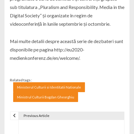
sub titulatura ,,Pluralism and Responsibility. Media in the
Digital Society” și organizate în regim de
videoconferință în lunile septembrie și octombrie.
Mai multe detalii despre această serie de dezbateri sunt
disponibile pe pagina http://eu2020-
medienkonferenz.de/en/welcome/.
Related tags :
Ministerul Culturii si Identitatii Nationale
Ministrul Culturii Bogdan Gheorghiu
Previous Article
Navigare în articole