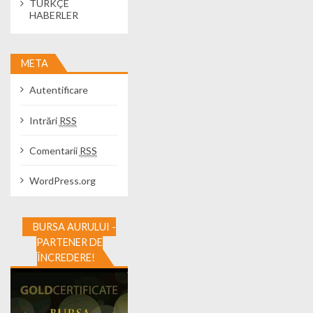
TÜRKÇE
HABERLER
META
Autentificare
Intrări
RSS
Comentarii
RSS
WordPress.org
BURSA AURULUI -
PARTENER DE
ÎNCREDERE!