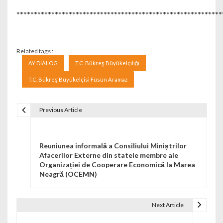
***********************************************************
Related tags :
AY DİALOG
T.C. Bükreş Büyükelçiliği
T.C. Bükreş Büyükelçisi Füsün Aramaz
Previous Article
Navigare în articole
Reuniunea informală a Consiliului Miniștrilor
Afacerilor Externe din statele membre ale
Organizației de Cooperare Economică la Marea
Neagră (OCEMN)
Next Article