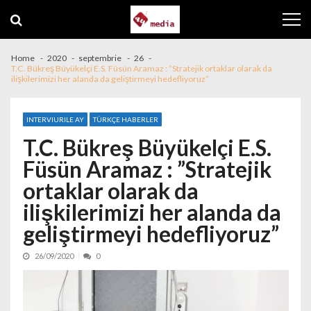
Skip to navigation
Skip to content
Home
2020
septembrie
26
T.C. Bükreş Büyükelçi E.S. Füsün Aramaz : ”Stratejik ortaklar olarak da
ilişkilerimizi her alanda da geliştirmeyi hedefliyoruz”
INTERVIURILE AY
TÜRKÇE HABERLER
T.C. Bükreş Büyükelçi E.S.
Füsün Aramaz : ”Stratejik
ortaklar olarak da
ilişkilerimizi her alanda da
geliştirmeyi hedefliyoruz”
26/09/2020
0