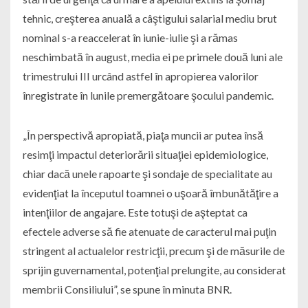
tehnic, creşterea anuală a câştigului salarial mediu brut
nominal s-a reaccelerat în iunie-iulie şi a rămas
neschimbată în august, media ei pe primele două luni ale
trimestrului III urcând astfel în apropierea valorilor
înregistrate în lunile premergătoare şocului pandemic.
„În perspectivă apropiată, piaţa muncii ar putea însă
resimţi impactul deteriorării situaţiei epidemiologice,
chiar dacă unele rapoarte şi sondaje de specialitate au
evidenţiat la începutul toamnei o uşoară îmbunătăţire a
intenţiilor de angajare. Este totuşi de aşteptat ca
efectele adverse să fie atenuate de caracterul mai puţin
stringent al actualelor restricţii, precum şi de măsurile de
sprijin guvernamental, potenţial prelungite, au considerat
membrii Consiliului”, se spune în minuta BNR.