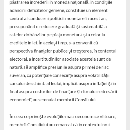
păstrarea încrederii în moneda naţională, în condiţiile
adâncirii deficitelor gemene, constituie un element
central al conducerii politicii monetare în acest an,
presupunând o reducere graduală şi sustenabilă a
ratelor dobânzilor pe piaţa monetară şi a celor la
creditele în lei. În acelaşi timp, s-a convenit că
perspectiva finanţelor publice şi creşterea, în contextul
electoral, a incertitudinilor asociate acesteia sunt de
natură să amplifice presiunile asupra primei de risc
suveran, cu potenţiale consecinţe asupra volatilităţii
cursului de schimb al leului, implicit asupra inflaţiei şi în
final asupra costurilor de finanţare şi ritmului redresării
economiei”, au semnalat membrii Consiliului.
În ceea ce priveşte evoluţiile macroeconomice viitoare,
membrii Consiliului au remarcat că în contextul noii