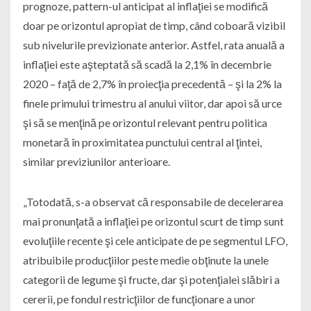
prognoze, pattern-ul anticipat al inflaţiei se modifică
doar pe orizontul apropiat de timp, când coboară vizibil
sub nivelurile previzionate anterior. Astfel, rata anuală a
inflaţiei este aşteptată să scadă la 2,1% în decembrie
2020 – faţă de 2,7% în proiecţia precedentă – şi la 2% la
finele primului trimestru al anului viitor, dar apoi să urce
şi să se menţină pe orizontul relevant pentru politica
monetară în proximitatea punctului central al ţintei,
similar previziunilor anterioare.
„Totodată, s-a observat că responsabile de decelerarea
mai pronunţată a inflaţiei pe orizontul scurt de timp sunt
evoluţiile recente şi cele anticipate de pe segmentul LFO,
atribuibile producţiilor peste medie obţinute la unele
categorii de legume şi fructe, dar şi potenţialei slăbiri a
cererii, pe fondul restricţiilor de funcţionare a unor