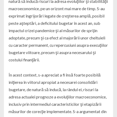
natură să inducă riscuri la adresa evoluţiilor şi stabilităţii
macroeconomice, pe un orizont mai mare de timp. S-au
exprimat îngrijorări legate de creşterea amplă, posibil
peste aşteptări, a deficitului bugetar în acest an, sub
impactul crizei pandemice şi al măsurilor de sprijin
adoptate, precum şi ca efect al majorării unor cheltuieli
cu caracter permanent, cu repercusiuni asupra execuţiilor
bugetare viitoare, precum şi asupra necesarului şi
costului finanţării.
În acest context, s-a apreciat a fi însă foarte posibilă
iniţierea în viitorul apropiat a necesarei consolidări
bugetare, de natură să inducă, la rândul ei, riscuri la
adresa actualei prognoze a evoluţiilor macroeconomice,
inclusiv prin intermediul caracteristicilor şi etapizării
măsurilor de corecţie implementate. S-a argumentat din