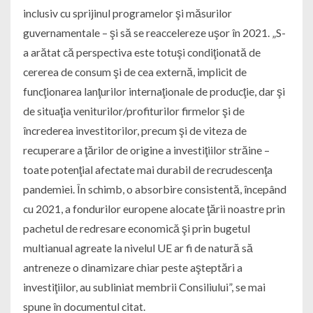
inclusiv cu sprijinul programelor şi măsurilor
guvernamentale – şi să se reaccelereze uşor în 2021. „S-
a arătat că perspectiva este totuşi condiţionată de
cererea de consum şi de cea externă, implicit de
funcţionarea lanţurilor internaţionale de producţie, dar şi
de situaţia veniturilor/profiturilor firmelor şi de
încrederea investitorilor, precum şi de viteza de
recuperare a ţărilor de origine a investiţiilor străine –
toate potenţial afectate mai durabil de recrudescenţa
pandemiei. În schimb, o absorbire consistentă, începând
cu 2021, a fondurilor europene alocate ţării noastre prin
pachetul de redresare economică şi prin bugetul
multianual agreate la nivelul UE ar fi de natură să
antreneze o dinamizare chiar peste aşteptări a
investiţiilor, au subliniat membrii Consiliului”, se mai
spune în documentul citat.