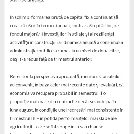
În schimb, formarea brută de capital fix a continuat să
crească uşor în termeni anuali, contrar aşteptărilor, pe
fondul majorării investiţiilor în utilaje şi al rezilienţei
activităţii în construcţii, iar dinamica anuală a consumului
administraţiei publice a rămas la un nivel de două cifre,
deşi s-a redus faţă de trimestrul anterior.
Referitor la perspectiva apropiată, membrii Consiliului
au convenit, în baza celor mai recente date şi evaluări, că
economia va recupera probabil în semestrul II o
proporţie mai mare din contracţie decât se anticipa în
luna august, în condiţiile unei redresări mai consistente în
trimestrul III – în pofida performanţelor mai slabe ale
agriculturii -, care se întrerupe însă sau chiar se