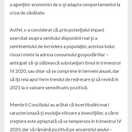
a agenţilor economici de a-şi adapta comportamentul la
criza de sănătate.
Astfel, s-a considerat că, prin potenţialul impact
exercitat asupra venitului disponibil real şi a
sentimentului de încredere a populaţiei, acestea induc
riscuri mixte la adresa consumului gospodăriilor –
anticipat să-şi slăbească substanţial ritmul în trimestrul
IV 2020, sau chiar să se comprime în termeni anuali, dar
să îşi reia apoi ferm trendul de redresare şi să revină în
2021 la o valoare semnificativ pozitivă.
Membrii Consiliului au arătat că incertitudini mari
caracterizează şi evoluţia viitoare a investiţiilor, a căror
creştere este aşteptată să se tempereze în trimestrul IV
2020, dar să rămână pozitivă pe ansamblul anului –