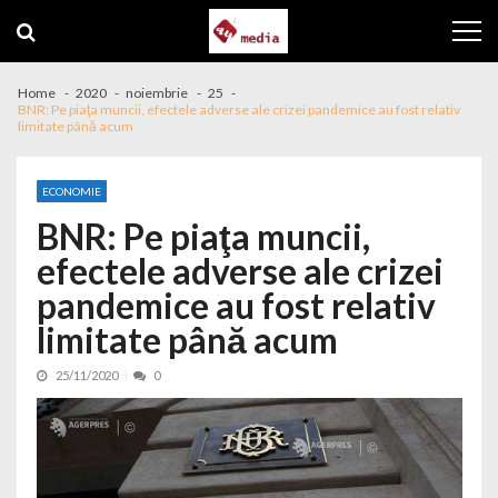
Skip to navigation
Skip to content
Home
2020
noiembrie
25
BNR: Pe piaţa muncii, efectele adverse ale crizei pandemice au fost relativ
limitate până acum
ECONOMIE
BNR: Pe piaţa muncii,
efectele adverse ale crizei
pandemice au fost relativ
limitate până acum
25/11/2020
0