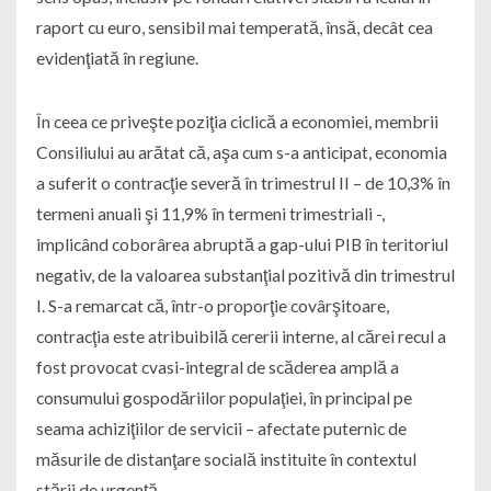
raport cu euro, sensibil mai temperată, însă, decât cea
evidenţiată în regiune.
În ceea ce priveşte poziţia ciclică a economiei, membrii
Consiliului au arătat că, aşa cum s-a anticipat, economia
a suferit o contracţie severă în trimestrul II – de 10,3% în
termeni anuali şi 11,9% în termeni trimestriali -,
implicând coborârea abruptă a gap-ului PIB în teritoriul
negativ, de la valoarea substanţial pozitivă din trimestrul
I. S-a remarcat că, într-o proporţie covârşitoare,
contracţia este atribuibilă cererii interne, al cărei recul a
fost provocat cvasi-integral de scăderea amplă a
consumului gospodăriilor populaţiei, în principal pe
seama achiziţiilor de servicii – afectate puternic de
măsurile de distanţare socială instituite în contextul
stării de urgenţă.