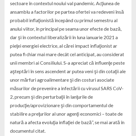
sectoare în contextul noului val pandemic. Acţiunea de
ansamblu a factorilor pe partea ofertei va redeveni însă
probabil inflaţionistă începând cu primul semestru al
anului viitor, în principal pe seama unor efecte de bază,
dar şi în contextul liberalizării în luna ianuarie 2021 a
pieţei energiei electrice, al cărei impact inflaţionist ar
putea fi chiar mai mare decât cel anticipat, au considerat
unii membri ai Consiliului. S-a apreciat că influenţe peste
aşteptări în sens ascendent ar putea veni şi din cotaţii ale
unor mărfuri agroalimentare şi din costuri asociate
măsurilor de prevenire a infectării cu virusul SARS CoV-
2, precum şi din perturbaţii în lanţurile de
producţie/aprovizionare şi din comportamentul de
stabilire a preţurilor al unor agenţi economici – toate de
natură a afecta evoluţia inflaţiei de bază”, se mai arată în
documentul citat.