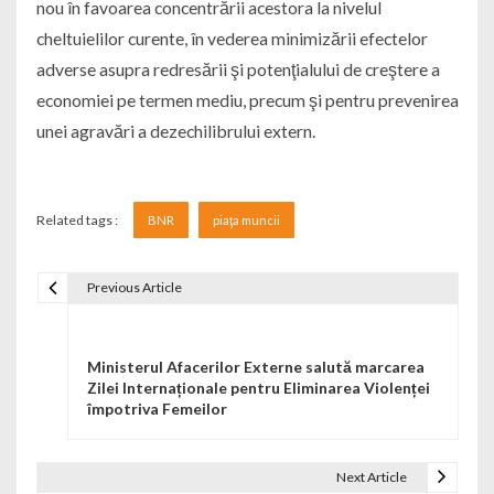
nou în favoarea concentrării acestora la nivelul
cheltuielilor curente, în vederea minimizării efectelor
adverse asupra redresării şi potenţialului de creştere a
economiei pe termen mediu, precum şi pentru prevenirea
unei agravări a dezechilibrului extern.
Related tags :
BNR
piaţa muncii
Previous Article
Navigare în articole
Ministerul Afacerilor Externe salută marcarea
Zilei Internaționale pentru Eliminarea Violenței
împotriva Femeilor
Next Article