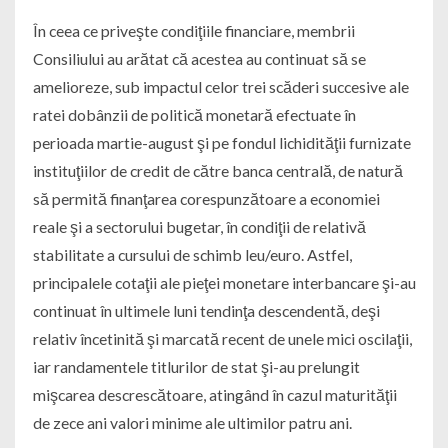
În ceea ce priveşte condiţiile financiare, membrii
Consiliului au arătat că acestea au continuat să se
amelioreze, sub impactul celor trei scăderi succesive ale
ratei dobânzii de politică monetară efectuate în
perioada martie-august şi pe fondul lichidităţii furnizate
instituţiilor de credit de către banca centrală, de natură
să permită finanţarea corespunzătoare a economiei
reale şi a sectorului bugetar, în condiţii de relativă
stabilitate a cursului de schimb leu/euro. Astfel,
principalele cotaţii ale pieţei monetare interbancare şi-au
continuat în ultimele luni tendinţa descendentă, deşi
relativ încetinită şi marcată recent de unele mici oscilaţii,
iar randamentele titlurilor de stat şi-au prelungit
mişcarea descrescătoare, atingând în cazul maturităţii
de zece ani valori minime ale ultimilor patru ani.