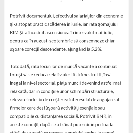
Potrivit documentului, efectivul salariaţilor din economie
şi-a stopat practic scăderea în iunie, iar rata şomajului
BIM şi-a încetinit ascensiunea în intervalul mai-iulie,
pentru ca în august-septembrie să consemneze chiar
uşoare corecţii descendente, ajungând la 5,2%.
Totodată, rata locurilor de muncă vacante a continuat
totuşi să se reducă relativ alert în trimestrul II, însă
inegal la nivel sectorial, piaţa muncii devenind astfel mai
relaxată, dar în condiţiile unor schimbări structurale,
relevate inclusiv de creşterea interesului de angajare al
firmelor care desfăşoară activităţi esenţiale sau
compatibile cu distanţarea socială. Potrivit BNR, în
aceste condiţii, după ce a frânat puternic în perioada
stării de urgenţă ca urmare a apelului extins la şomaj