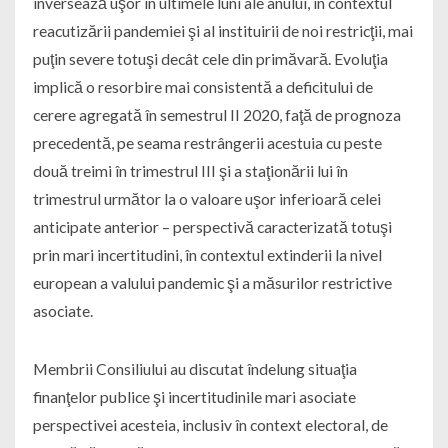
inversează uşor în ultimele luni ale anului, în contextul
reacutizării pandemiei şi al instituirii de noi restricţii, mai
puţin severe totuşi decât cele din primăvară. Evoluţia
implică o resorbire mai consistentă a deficitului de
cerere agregată în semestrul II 2020, faţă de prognoza
precedentă, pe seama restrângerii acestuia cu peste
două treimi în trimestrul III şi a staţionării lui în
trimestrul următor la o valoare uşor inferioară celei
anticipate anterior – perspectivă caracterizată totuşi
prin mari incertitudini, în contextul extinderii la nivel
european a valului pandemic şi a măsurilor restrictive
asociate.
Membrii Consiliului au discutat îndelung situaţia
finanţelor publice şi incertitudinile mari asociate
perspectivei acesteia, inclusiv în context electoral, de