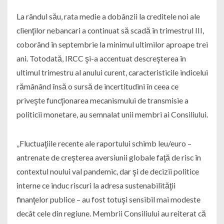
La rândul său, rata medie a dobânzii la creditele noi ale
clienţilor nebancari a continuat să scadă în trimestrul III,
coborând în septembrie la minimul ultimilor aproape trei
ani. Totodată, IRCC şi-a accentuat descreşterea în
ultimul trimestru al anului curent, caracteristicile indicelui
rămânând însă o sursă de incertitudini în ceea ce
priveşte funcţionarea mecanismului de transmisie a
politicii monetare, au semnalat unii membri ai Consiliului.
„Fluctuaţiile recente ale raportului schimb leu/euro –
antrenate de creşterea aversiunii globale faţă de risc în
contextul noului val pandemic, dar şi de decizii politice
interne ce induc riscuri la adresa sustenabilităţii
finanţelor publice – au fost totuşi sensibil mai modeste
decât cele din regiune. Membrii Consiliului au reiterat că