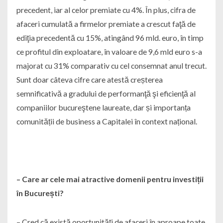
precedent, iar al celor premiate cu 4%. În plus, cifra de
afaceri cumulată a firmelor premiate a crescut faţă de
ediţia precedentă cu 15%, atingând 96 mld. euro, în timp
ce profitul din exploatare, în valoare de 9,6 mld euro s-a
majorat cu 31% comparativ cu cel consemnat anul trecut.
Sunt doar câteva cifre care atestă creșterea
semnificativă a gradului de performanţă şi eficienţă al
companiilor bucureştene laureate, dar și importanța
comunității de business a Capitalei în context național.
– Care ar cele mai atractive domenii pentru investiții
în București?
– Cred că există oportunități de afaceri în aproape toate