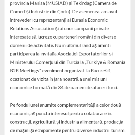
provincia Manisa (MUSIAD) și Tekirdag (Camera de
Comerț și Industrie din Çorlu). De asemenea, am avut
întrevederi cu reprezentanți ai Eurasia Economic
Relations Association și ai unor companii private
interesate să lucreze cu parteneri români din diverse
domenii de activitate. Nu în ultimul rând aș aminti
participarea la invitația Asociației Exportatorilor și
Ministerului Comerțului din Turcia la „Türkiye & Romania
B2B Meetings”, eveniment organizat, la București,
ocazionat de vizita în țara noastră a unei misiuni
economice formată din 34 de oameni de afaceri turci.
Pe fondul unei anumite complementarităţi a celor două
economii, aș puncta interesul pentru colaborare în:
construcții, agricultură și industria alimentară, producția
de mașini și echipamente pentru diverse industrii, turism,