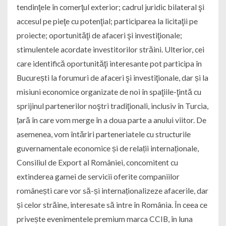
tendinţele în comerţul exterior; cadrul juridic bilateral şi
accesul pe pieţe cu potenţial; participarea la licitaţii pe
proiecte; oportunităţi de afaceri şi investiţionale;
stimulentele acordate investitorilor străini. Ulterior, cei
care identifică oportunităţi interesante pot participa în
București la forumuri de afaceri şi investiţionale, dar și la
misiuni economice organizate de noi în spaţiile-ţintă cu
sprijinul partenerilor noştri tradiţionali, inclusiv în Turcia,
țară în care vom merge în a doua parte a anului viitor. De
asemenea, vom întăriri parteneriatele cu structurile
guvernamentale economice și de relații internaționale,
Consiliul de Export al României, concomitent cu
extinderea gamei de servicii oferite companiilor
românești care vor să-și internaționalizeze afacerile, dar
și celor străine, interesate să intre în România. În ceea ce
privește evenimentele premium marca CCIB, în luna