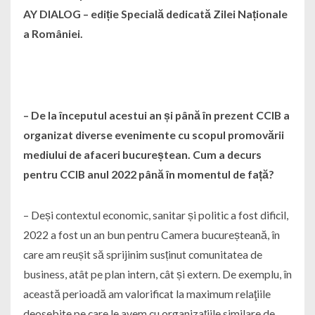
AY DIALOG – ediție Specială dedicată Zilei Naționale
a României.
– De la începutul acestui an și până în prezent CCIB a
organizat diverse evenimente cu scopul promovării
mediului de afaceri bucureștean. Cum a decurs
pentru CCIB anul 2022 până în momentul de față?
– Deși contextul economic, sanitar și politic a fost dificil,
2022 a fost un an bun pentru Camera bucureșteană, în
care am reușit să sprijinim susținut comunitatea de
business, atât pe plan intern, cât și extern. De exemplu, în
această perioadă am valorificat la maximum relaţiile
deosebite pe care le avem cu organizaţiile similare de