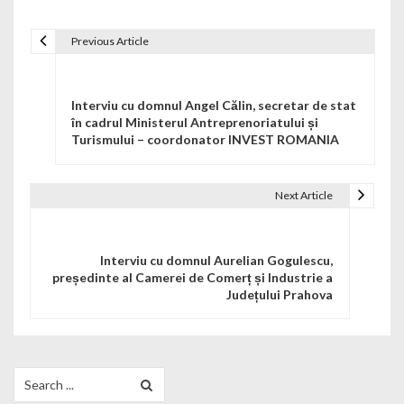
Previous Article
Navigare în articole
Interviu cu domnul Angel Călin, secretar de stat
în cadrul Ministerul Antreprenoriatului și
Turismului – coordonator INVEST ROMANIA
Next Article
Interviu cu domnul Aurelian Gogulescu,
președinte al Camerei de Comerț și Industrie a
Județului Prahova
Search for: