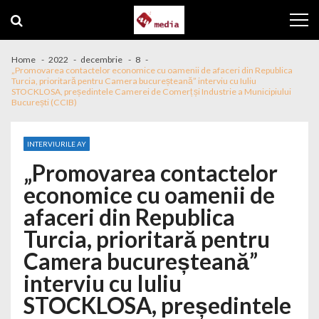
Skip to navigation
Skip to content
Home
2022
decembrie
8
„Promovarea contactelor economice cu oamenii de afaceri din Republica
Turcia, prioritară pentru Camera bucureșteană” interviu cu Iuliu
STOCKLOSA, președintele Camerei de Comerț și Industrie a Municipiului
București (CCIB)
INTERVIURILE AY
„Promovarea contactelor
economice cu oamenii de
afaceri din Republica
Turcia, prioritară pentru
Camera bucureșteană”
interviu cu Iuliu
STOCKLOSA, președintele