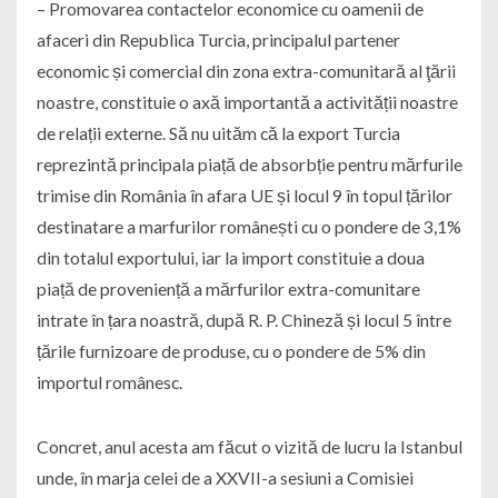
– Promovarea contactelor economice cu oamenii de
afaceri din Republica Turcia, principalul partener
economic și comercial din zona extra-comunitară al ţării
noastre, constituie o axă importantă a activității noastre
de relații externe. Să nu uităm că la export Turcia
reprezintă principala piață de absorbție pentru mărfurile
trimise din România în afara UE și locul 9 în topul țărilor
destinatare a marfurilor românești cu o pondere de 3,1%
din totalul exportului, iar la import constituie a doua
piață de proveniență a mărfurilor extra-comunitare
intrate în țara noastră, după R. P. Chineză și locul 5 între
țările furnizoare de produse, cu o pondere de 5% din
importul românesc.
Concret, anul acesta am făcut o vizită de lucru la Istanbul
unde, în marja celei de a XXVII-a sesiuni a Comisiei