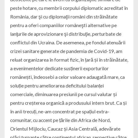
peste hotare, cu membrii corpului diplomatic acreditat în
România, dar şi cu diplomaţii români din străinătate
pentru a oferi companiilor româneşti alternative pe
lanţurile de aprovizionare şi distribuţie, perturbate de
conflictul din Ucraina. De asemenea, pe fondul atenuării
crizei sanitare generate de pandemia de Covid-19, am
reluat organizarea în format fizic, în țară și în străinătate,
a evenimentelor dedicate susținerii exporturilor
românești, îndeosebi a celor valoare adaugată mare, ca
soluție pentru ameliorarea deficitului balanței
comerciale, diminuarea presiunii pe cursul valutar și
pentru creșterea organică a produsului intern brut. Ca și
în anii trecuți, ne-am concentrat pe spațiul extra-
comunitar, cu accent pe țările din Africa de Nord,
Orientul Mijlociu, Caucaz și Asia Centrală, adevărate
plăci turnante către continentul african, respective către