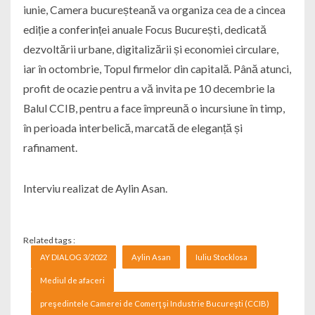
iunie, Camera bucureșteană va organiza cea de a cincea
ediție a conferinței anuale Focus București, dedicată
dezvoltării urbane, digitalizării și economiei circulare,
iar în octombrie, Topul firmelor din capitală. Până atunci,
profit de ocazie pentru a vă invita pe 10 decembrie la
Balul CCIB, pentru a face împreună o incursiune în timp,
în perioada interbelică, marcată de eleganță și
rafinament.
Interviu realizat de Aylin Asan.
Related tags :
AY DIALOG 3/2022
Aylin Asan
Iuliu Stocklosa
Mediul de afaceri
preşedintele Camerei de Comerţ şi Industrie Bucureşti (CCIB)