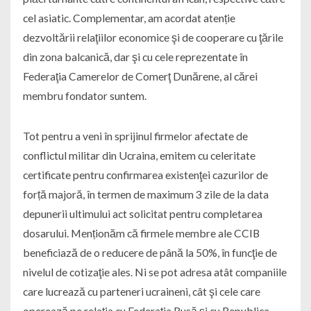
cel asiatic. Complementar, am acordat atenție
dezvoltării relaţiilor economice şi de cooperare cu ţările
din zona balcanică, dar şi cu cele reprezentate în
Federaţia Camerelor de Comerţ Dunărene, al cărei
membru fondator suntem.
Tot pentru a veni în sprijinul firmelor afectate de
conflictul militar din Ucraina, emitem cu celeritate
certificate pentru confirmarea existenţei cazurilor de
forță majoră, în termen de maximum 3 zile de la data
depunerii ultimului act solicitat pentru completarea
dosarului. Menționăm că firmele membre ale CCIB
beneficiază de o reducere de până la 50%, în funcţie de
nivelul de cotizaţie ales. Ni se pot adresa atât companiile
care lucrează cu parteneri ucraineni, cât şi cele care
operează pe relaţia cu Federaţia Rusă şi cu Republica