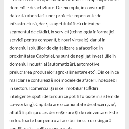
domeniile de activitate. De exemplu, în construcţii,
datorită abordării unor proiecte importante de
infrastructură, dar şi a apetitului încă ridicat pe
segmentul de clădiri, în servicii (tehnologia informaţiei,
servicii pentru companii, birouri virtuale), dar și în
domeniul soluțiilor de digitalizare a afacerilor. În
proximitatea Capitalei, nu sunt de neglijat investițiile în
domeniul industrial (automatizări, automotive,
prelucrarea produselor agro-alimentare etc). Din ce în ce
mai clar se conturează noi modele de afaceri, îndeosebi
în sectorul comercial și în cel imobiliar (clădiri
inteligente, spații de birouri ce pot fi folosite în sistem de
co-working). Capitala are o comunitate de afaceri „vie”,
aflată în plin proces de reaşezare şi de reinventare. Este
un loc foarte bun pentru a face business, cu o singură
condiție: să asculți ce spune piața.