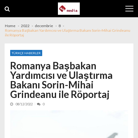
Skip to navigation
Skip to content
Home
2022
decembrie
8
Romanya Başbakan Yardımcısı ve Ulaştırma Bakanı Sorin-Mihai Grindeanu
ile Röportaj
TÜRKÇE HABERLER
Romanya Başbakan
Yardımcısı ve Ulaştırma
Bakanı Sorin-Mihai
Grindeanu ile Röportaj
08/12/2022
0