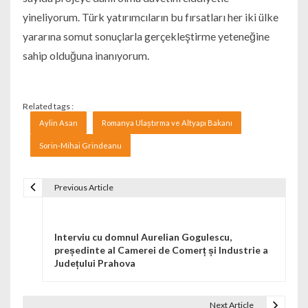
yineliyorum. Türk yatırımcıların bu fırsatları her iki ülke
yararına somut sonuçlarla gerçekleştirme yeteneğine
sahip olduğuna inanıyorum.
Related tags :
Aylin Asan
Romanya Ulaștırma ve Altyapı Bakanı
Sorin-Mihai Grindeanu
Previous Article
Navigare în articole
Interviu cu domnul Aurelian Gogulescu,
președinte al Camerei de Comerț și Industrie a
Județului Prahova
Next Article