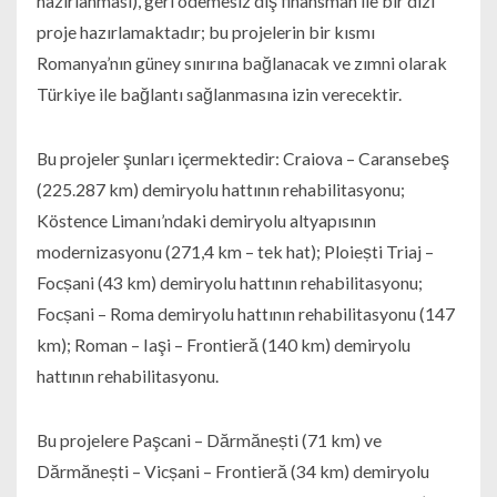
hazırlanması), geri ödemesiz dış finansman ile bir dizi
proje hazırlamaktadır; bu projelerin bir kısmı
Romanya’nın güney sınırına bağlanacak ve zımni olarak
Türkiye ile bağlantı sağlanmasına izin verecektir.
Bu projeler şunları içermektedir: Craiova – Caransebeş
(225.287 km) demiryolu hattının rehabilitasyonu;
Köstence Limanı’ndaki demiryolu altyapısının
modernizasyonu (271,4 km – tek hat); Ploiești Triaj –
Focșani (43 km) demiryolu hattının rehabilitasyonu;
Focșani – Roma demiryolu hattının rehabilitasyonu (147
km); Roman – Iaşi – Frontieră (140 km) demiryolu
hattının rehabilitasyonu.
Bu projelere Paşcani – Dărmănești (71 km) ve
Dărmănești – Vicșani – Frontieră (34 km) demiryolu