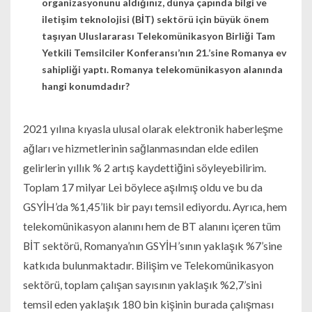
organizasyonunu aldığınız, dünya çapında bilgi ve
iletişim teknolojisi (BİT) sektörü için büyük önem
taşıyan Uluslararası Telekomünikasyon Birliği Tam
Yetkili Temsilciler Konferansı’nın 21.’sine Romanya ev
sahipliği yaptı. Romanya telekomünikasyon alanında
hangi konumdadır?
2021 yılına kıyasla ulusal olarak elektronik haberleşme
ağları ve hizmetlerinin sağlanmasından elde edilen
gelirlerin yıllık % 2 artış kaydettiğini söyleyebilirim.
Toplam 17 milyar Lei böylece aşılmış oldu ve bu da
GSYİH’da %1,45’lik bir payı temsil ediyordu. Ayrıca, hem
telekomünikasyon alanını hem de BT alanını içeren tüm
BİT sektörü, Romanya’nın GSYİH’sının yaklaşık %7’sine
katkıda bulunmaktadır. Bilişim ve Telekomünikasyon
sektörü, toplam çalışan sayısının yaklaşık %2,7’sini
temsil eden yaklaşık 180 bin kişinin burada çalışması