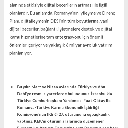
alanında etkisiyle dijital becerilerin artması ile ilgili
olanlardır. Bu anlamda, Romanya’nın İyileşme ve Direnç
Planı, dijitalleşmenin DESI’nin tüm boyutlarına, yani
dijital beceriler, bağlantı, işletmelere destek ve dijital
kamu hizmetlerine tam entegrasyonu için önemli
önlemler içeriyor ve yaklaşık 6 milyar avroluk yatırım
planlanıyor.
Bu yılın Mart ve Nisan aylarında Türkiye ve Abu
Dabi’ye resmi ziyaretlerde bulundunuz, İstanbul’da
Türkiye Cumhurbaşkanı Yardımcısı Fuat Oktay ile
Romanya-Türkiye Karma Ekonomik İşbirliği
Komisyonu’nun (KEK) 27. oturumuna eşbaşkanlık
yaptınız. KEK’in oturum aralarında düzenlenen
Ekonomi ve Yatırım Forumu’na hem Romanya’dan hem