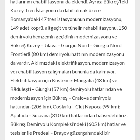
hatlarının rehabilitasyonu da eklendi. Ayrıca Bükreş’teki
Kuzey Tren İstasyonu da dahil olmak üzere
Romanya’daki 47 tren istasyonunun modernizasyonu,
149 adet köprü, altgeçit ve tünelin rehabilitasyonu, 150
demiryolu hemzemin geçidinin modernizasyonu ve
Bükreş Kuzey – Jilava – Giurgiu Nord – Giurgiu Nord
Frontieră (80 km) demiryolu hattının modernizasyonu
da vardır. Aklımızdaki elektrifikasyon, modernizasyon
ve rehabilitasyon çalışmaları bununla da kalmıyor.
Elektrifikasyon için Köstence-Mangalia (43 km) ve
Rădulești – Giurgiu (57 km) demiryolu hatlarından ve
modernizasyon için Bükreş – Craiova demiryolu
hattından (206 km), Coșlariu – Cluj Napoca (99 km);
Apahida – Suceava (310 km) hatlarından bahsedebiliriz.
Bükreş Demiryolu Kompleksi’ndeki (605 km) hatlar ve
tesisler ile Predeal – Braşov güzergahındaki bir