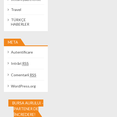
Travel
TÜRKÇE
HABERLER
META
Autentificare
Intrări
RSS
Comentarii
RSS
WordPress.org
BURSA AURULUI -
PARTENER DE
ÎNCREDERE!