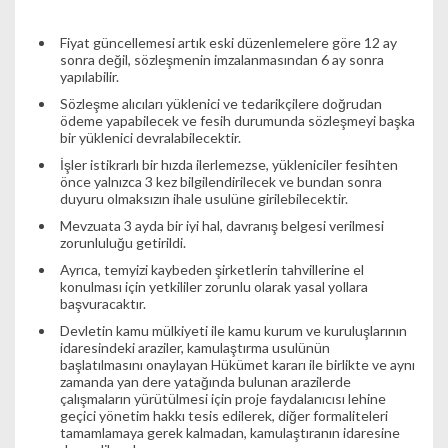
Fiyat güncellemesi artık eski düzenlemelere göre 12 ay
sonra değil, sözleşmenin imzalanmasından 6 ay sonra
yapılabilir.
Sözleşme alıcıları yüklenici ve tedarikçilere doğrudan
ödeme yapabilecek ve fesih durumunda sözleşmeyi başka
bir yüklenici devralabilecektir.
İşler istikrarlı bir hızda ilerlemezse, yükleniciler fesihten
önce yalnızca 3 kez bilgilendirilecek ve bundan sonra
duyuru olmaksızın ihale usulüne girilebilecektir.
Mevzuata 3 ayda bir iyi hal, davranış belgesi verilmesi
zorunluluğu getirildi.
Ayrıca, temyizi kaybeden şirketlerin tahvillerine el
konulması için yetkililer zorunlu olarak yasal yollara
başvuracaktır.
Devletin kamu mülkiyeti ile kamu kurum ve kuruluşlarının
idaresindeki araziler, kamulaştırma usulünün
başlatılmasını onaylayan Hükümet kararı ile birlikte ve aynı
zamanda yan dere yatağında bulunan arazilerde
çalışmaların yürütülmesi için proje faydalanıcısı lehine
geçici yönetim hakkı tesis edilerek, diğer formaliteleri
tamamlamaya gerek kalmadan, kamulaştıranın idaresine