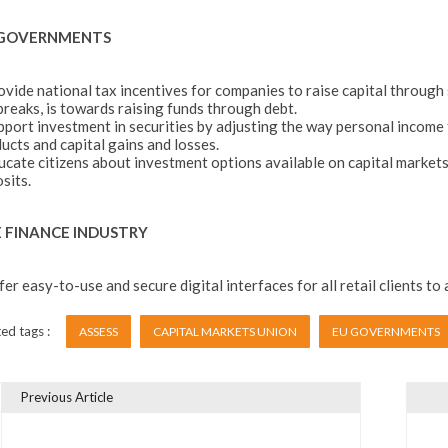
 GOVERNMENTS
ovide national tax incentives for companies to raise capital through
breaks, is towards raising funds through debt.
pport investment in securities by adjusting the way personal income
ucts and capital gains and losses.
ucate citizens about investment options available on capital markets
sits.
 FINANCE INDUSTRY
fer easy-to-use and secure digital interfaces for all retail clients to
ed tags :
ASSESS
CAPITAL MARKETS UNION
EU GOVERNMENTS
Previous Article
vigare în articole