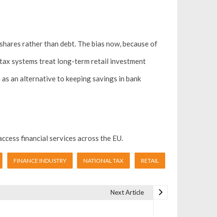
 shares rather than debt. The bias now, because of
 tax systems treat long-term retail investment
 as an alternative to keeping savings in bank
 access financial services across the EU.
FINANCE INDUSTRY
NATIONAL TAX
RETAIL
Next Article