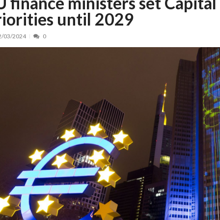
U finance ministers set Capita
riorities until 2029
nt, peste 5.000 de noi locuri în creșe...
15/07/2026
 de locuri noi la Zlatna prin Programul...
15/07/2026
2/03/2024
0
erea publică pentru proiectul de lege care...
15/07/2026
bis descoperit într-un colet și ascu...
15/07/2026
ă la efortul național pentru protejar...
04/08/2026
FIDELIS din luna august
04/08/2026
ectul Catalogului național al zonelor pri...
04/08/2026