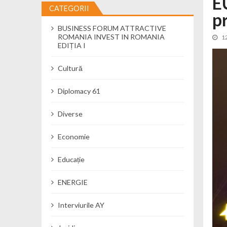
E
CATEGORII
p
Cseke Attila: Am creat, până în preze
BUSINESS FORUM ATTRACTIVE
Încă o creșă modernă pentru Alba: 40
ROMANIA INVEST IN ROMANIA
1
Ministerul Mediului derulează dezbat
EDIȚIA I
Percheziții și flagrant în Neamț: cana
Cultură
Ministerul Apărării Naționale particip
Dobânzi de pânã la 7,50% la ediția 
Diplomacy 61
MMAP pune în consultare publică proi
Diverse
Economie
Educație
ENERGIE
Interviurile AY