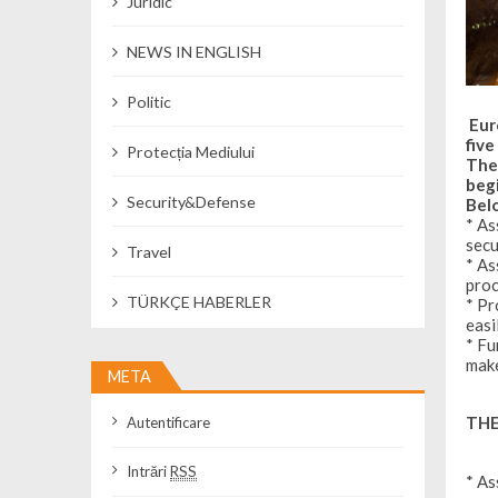
Juridic
NEWS IN ENGLISH
Politic
Euro
five
Protecția Mediului
The 
begi
Security&Defense
Belo
* As
secu
Travel
* As
proc
TÜRKÇE HABERLER
* Pr
easi
* Fu
make
META
THE
Autentificare
Intrări
RSS
* As