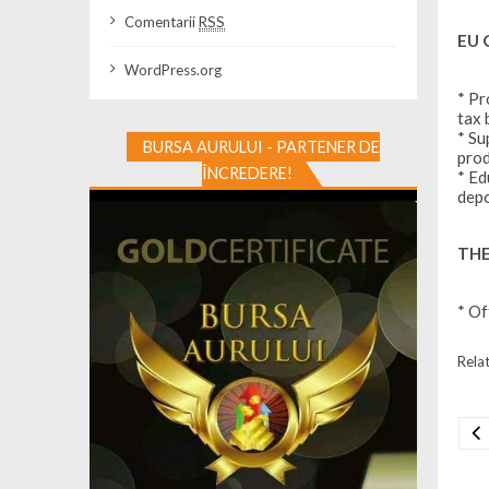
Comentarii
RSS
EU
WordPress.org
* Pr
tax 
* Su
BURSA AURULUI - PARTENER DE
prod
ÎNCREDERE!
* Ed
depo
THE
* Of
Relat
Na