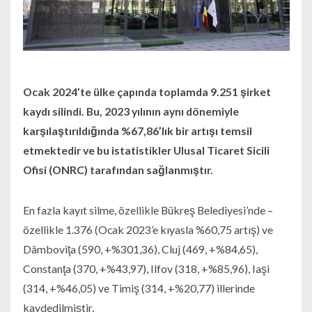
Ocak 2024’te ülke çapında toplamda 9.251 şirket
kaydı silindi. Bu, 2023 yılının aynı dönemiyle
karşılaştırıldığında %67,86’lık bir artışı temsil
etmektedir ve bu istatistikler Ulusal Ticaret Sicili
Ofisi (ONRC) tarafından sağlanmıştır.
En fazla kayıt silme, özellikle Bükreş Belediyesi’nde –
özellikle 1.376 (Ocak 2023’e kıyasla %60,75 artış) ve
Dâmboviţa (590, +%301,36), Cluj (469, +%84,65),
Constanţa (370, +%43,97), Ilfov (318, +%85,96), Iaşi
(314, +%46,05) ve Timiş (314, +%20,77) illerinde
kaydedilmiştir.