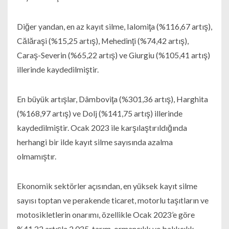
Diğer yandan, en az kayıt silme, Ialomiţa (%116,67 artış),
Călăraşi (%15,25 artış), Mehedinţi (%74,42 artış),
Caraş-Severin (%65,22 artış) ve Giurgiu (%105,41 artış)
illerinde kaydedilmiştir.
En büyük artışlar, Dâmboviţa (%301,36 artış), Harghita
(%168,97 artış) ve Dolj (%141,75 artış) illerinde
kaydedilmiştir. Ocak 2023 ile karşılaştırıldığında
herhangi bir ilde kayıt silme sayısında azalma
olmamıştır.
Ekonomik sektörler açısından, en yüksek kayıt silme
sayısı toptan ve perakende ticaret, motorlu taşıtların ve
motosikletlerin onarımı, özellikle Ocak 2023’e göre
%41,32 artışla 2.035, tarım, ormancılık ve balıkçılık