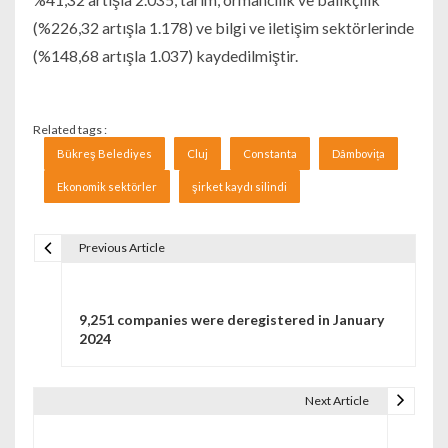
(%226,32 artışla 1.178) ve bilgi ve iletişim sektörlerinde
(%148,68 artışla 1.037) kaydedilmiştir.
Related tags :
Bükreş Belediyes
Cluj
Constanta
Dâmbovița
Ekonomik sektörler
şirket kaydı silindi
Previous Article
Navigare în articole
9,251 companies were deregistered in January
2024
Next Article