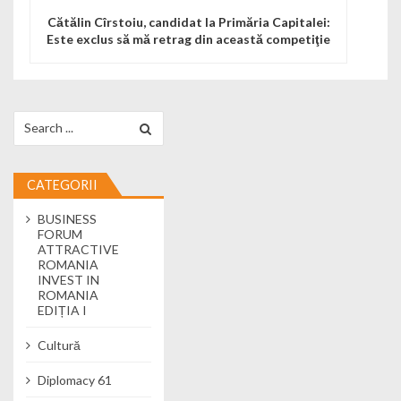
Cătălin Cîrstoiu, candidat la Primăria Capitalei:
Este exclus să mă retrag din această competiţie
Search for:
CATEGORII
BUSINESS
FORUM
ATTRACTIVE
ROMANIA
INVEST IN
ROMANIA
EDIȚIA I
Cultură
Diplomacy 61