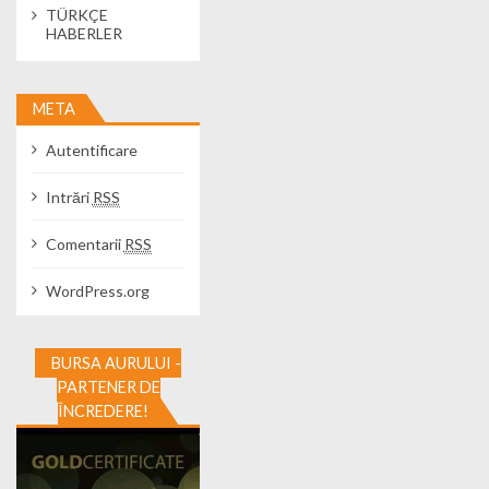
TÜRKÇE
HABERLER
META
Autentificare
Intrări
RSS
Comentarii
RSS
WordPress.org
BURSA AURULUI -
PARTENER DE
ÎNCREDERE!