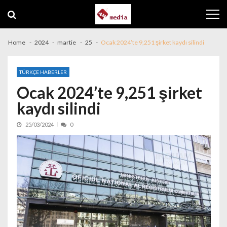
Skip to navigation
Skip to content
Home
2024
martie
25
Ocak 2024’te 9,251 şirket kaydı silindi
TÜRKÇE HABERLER
Ocak 2024’te 9,251 şirket
kaydı silindi
25/03/2024
0