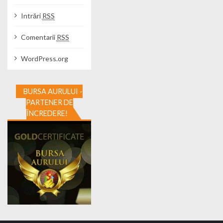
Intrări
RSS
Comentarii
RSS
WordPress.org
BURSA AURULUI -
PARTENER DE
ÎNCREDERE!