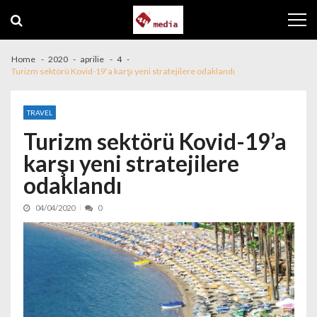
Skip to navigation
Skip to content
Home
2020
aprilie
4
Turizm sektörü Kovid-19’a karşı yeni stratejilere odaklandı
TRAVEL
Turizm sektörü Kovid-19’a
karşı yeni stratejilere
odaklandı
04/04/2020
0