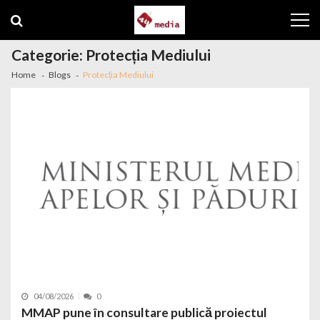
Skip to navigation
Skip to content
Categorie: Protecția Mediului
Home
Blogs
Protecția Mediului
04/08/2026
0
MMAP pune în consultare publică proiectul