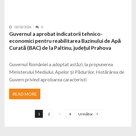
02/02/2026
0
Guvernul a aprobat indicatorii tehnico-
economici pentru reabilitarea Bazinului de Apă
Curată (BAC) de la Paltinu, județul Prahova
Guvernul României a adoptat astăzi, la propunerea
Ministerului Mediului, Apelor și Pădurilor, Hotărârea de
Guvern privind aprobarea caracteristi
READ MORE
Navigare în articole
…
1
2
4
Următor