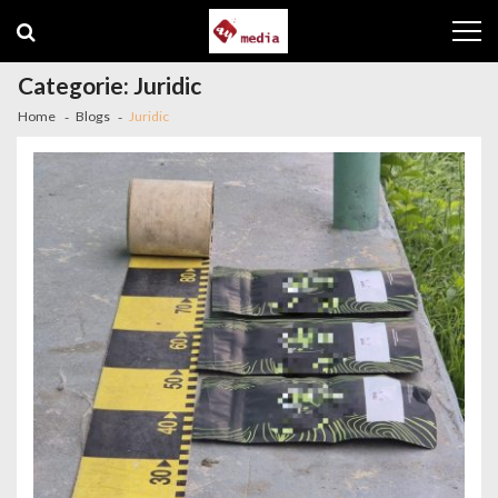
Skip to navigation
Skip to content
Categorie: Juridic
Home
Blogs
Juridic