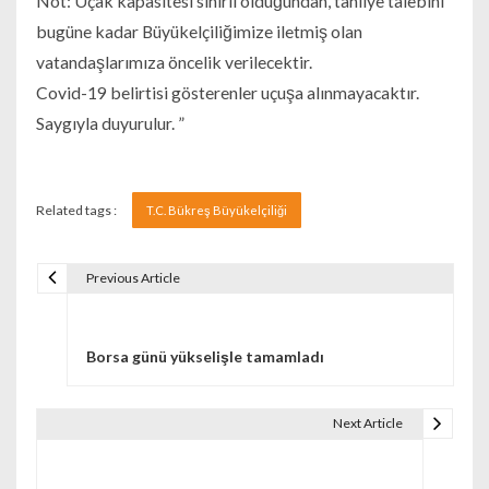
Not: Uçak kapasitesi sınırlı olduğundan, tahliye talebini
bugüne kadar Büyükelçiliğimize iletmiş olan
vatandaşlarımıza öncelik verilecektir.
Covid-19 belirtisi gösterenler uçuşa alınmayacaktır.
Saygıyla duyurulur. ”
Related tags :
T.C. Bükreş Büyükelçiliği
Previous Article
Navigare în articole
Borsa günü yükselişle tamamladı
Next Article