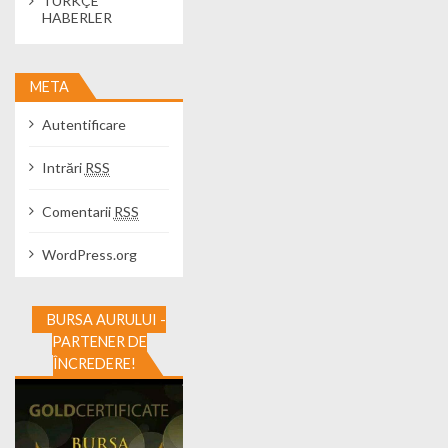
TÜRKÇE
HABERLER
META
Autentificare
Intrări
RSS
Comentarii
RSS
WordPress.org
BURSA AURULUI -
PARTENER DE
ÎNCREDERE!