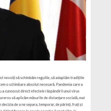
t nevoiți să schimbăm regulile, să adaptăm tradițiile
acem o schimbare absolut necesară. Pandemia care a
 a cunoscut direct efectele răspândirii unui virus
 dureros să aplicăm măsurile de distanțare socială, mai
 decizia de a ne separa, temporar, de părinți, frați și