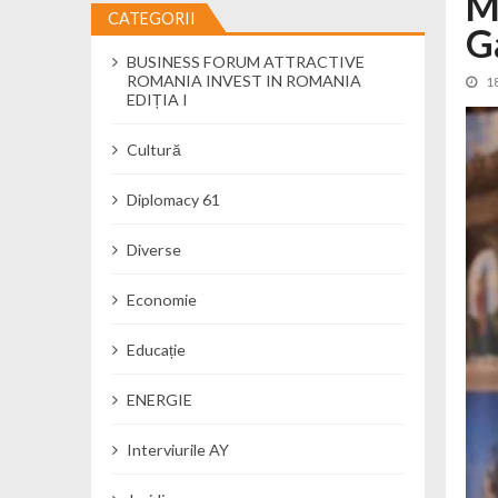
M
CATEGORII
G
Cseke Attila: Am creat, până în preze
BUSINESS FORUM ATTRACTIVE
Încă o creșă modernă pentru Alba: 40
ROMANIA INVEST IN ROMANIA
1
Ministerul Mediului derulează dezbat
EDIȚIA I
Percheziții și flagrant în Neamț: cana
Cultură
Ministerul Apărării Naționale particip
Dobânzi de pânã la 7,50% la ediția 
Diplomacy 61
MMAP pune în consultare publică proi
Diverse
Economie
Educație
ENERGIE
Interviurile AY