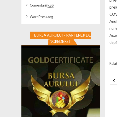
prie
Comentarii
RSS
prel
COVI
WordPress.org
Anul
nu l
BURSA AURULUI - PARTENER DE
Așad
ÎNCREDERE!
depă
Relat
Na