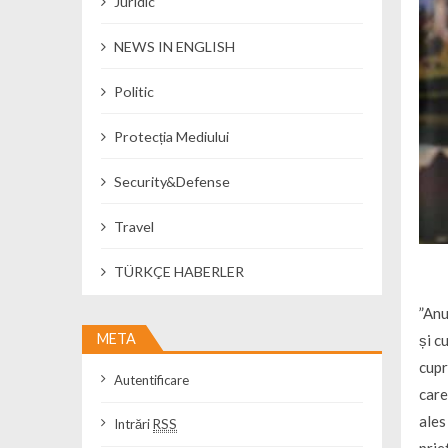
Juridic
NEWS IN ENGLISH
Politic
Protecția Mediului
Security&Defense
Travel
TÜRKÇE HABERLER
”Anu
META
și c
cupr
Autentificare
care
ales
Intrări
RSS