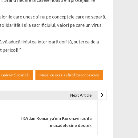
. Stând fiecare la casele noastre îi protejăm, le
lorile care unesc și nu pe conceptele care ne separă.
darității și a sacrificiului, valori pe care un virus
 vă aducă liniștea interioară dorită, puterea de a
 pericol! ”
a Gabriel Șopandă
Mesaj cu ocazia sărbătorilor pascale
Next Article
TIKA’dan Romanya’nın Koronavirüs ila
mücadelesine destek