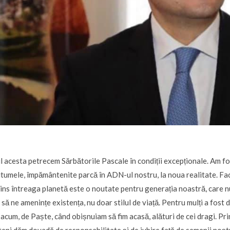
l acesta petrecem Sărbătorile Pascale în condiții excepționale. Am fos
utumele, împământenite parcă în ADN-ul nostru, la noua realitate. F
ins întreaga planetă este o noutate pentru generația noastră, care nu
 să ne amenințe existența, nu doar stilul de viață. Pentru mulți a fost
 acum, de Paște, când obișnuiam să fim acasă, alături de cei dragi. Prin