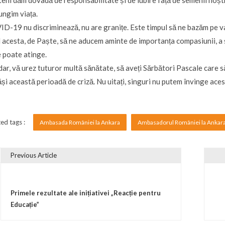
teni dăm dovadă de responsabilitate și de iubire față de semenii noștri
ungim viața.
D-19 nu discriminează, nu are granițe. Este timpul să ne bazăm pe va
 acesta, de Paște, să ne aducem aminte de importanța compasiunii, a soli
e poate atinge.
ar, vă urez tuturor multă sănătate, să aveți Sărbători Pascale care să
și această perioadă de criză. Nu uitați, singuri nu putem învinge acest
ed tags :
Ambasada României la Ankara
Ambasadorul României la Ankar
Previous Article
vigare în articole
Primele rezultate ale inițiativei „Reacție pentru
Educație”