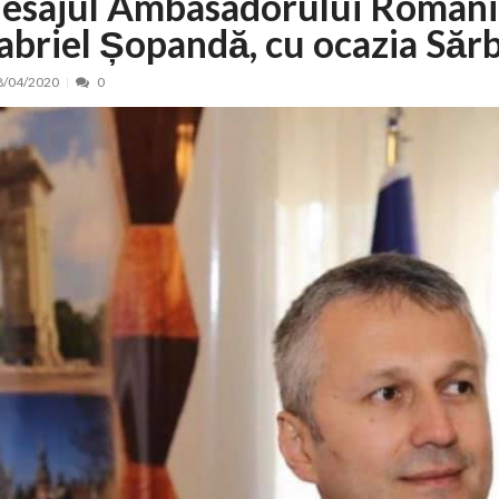
esajul Ambasadorului României
abriel Șopandă, cu ocazia Sărb
nt, peste 5.000 de noi locuri în creșe...
15/07/2026
 de locuri noi la Zlatna prin Programul...
15/07/2026
8/04/2020
0
erea publică pentru proiectul de lege care...
15/07/2026
bis descoperit într-un colet și ascu...
15/07/2026
ă la efortul național pentru protejar...
04/08/2026
FIDELIS din luna august
04/08/2026
ectul Catalogului național al zonelor pri...
04/08/2026