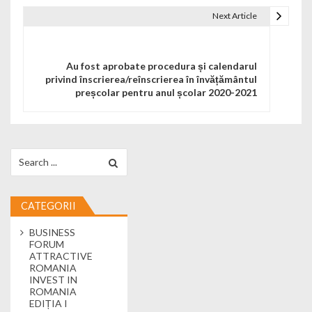
Next Article
Au fost aprobate procedura și calendarul
privind înscrierea/reînscrierea în învățământul
preșcolar pentru anul școlar 2020-2021
Search for:
CATEGORII
BUSINESS
FORUM
ATTRACTIVE
ROMANIA
INVEST IN
ROMANIA
EDIȚIA I