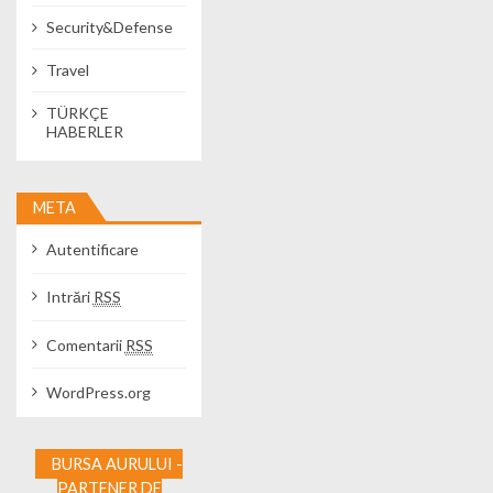
Security&Defense
Travel
TÜRKÇE
HABERLER
META
Autentificare
Intrări
RSS
Comentarii
RSS
WordPress.org
BURSA AURULUI -
PARTENER DE