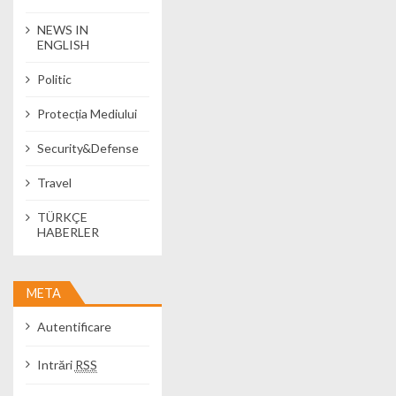
NEWS IN
ENGLISH
Politic
Protecția Mediului
Security&Defense
Travel
TÜRKÇE
HABERLER
META
Autentificare
Intrări
RSS