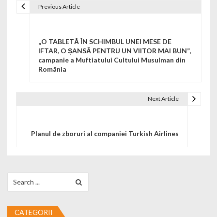
Previous Article
Navigare în articole
„O TABLETĂ ÎN SCHIMBUL UNEI MESE DE
IFTAR, O ȘANSĂ PENTRU UN VIITOR MAI BUN”,
campanie a Muftiatului Cultului Musulman din
România
Next Article
Planul de zboruri al companiei Turkish Airlines
Search for:
CATEGORII