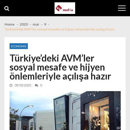
Skip to navigation
Skip to content
Home
2020
mai
9
Türkiye’deki AVM’ler sosyal mesafe ve hijyen önlemleriyle açılışa hazır
ECONOMIE
Türkiye’deki AVM’ler
sosyal mesafe ve hijyen
önlemleriyle açılışa hazır
09/05/2020
0