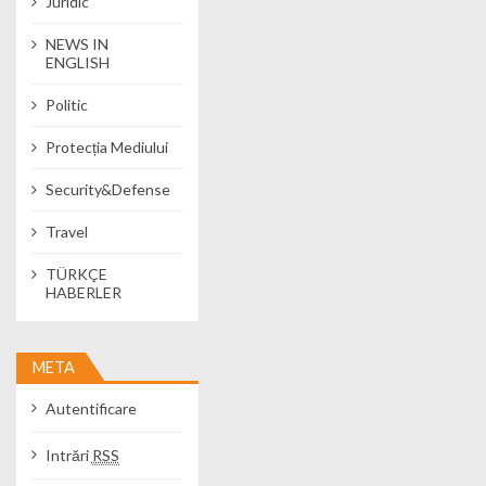
Juridic
NEWS IN
ENGLISH
Politic
Protecția Mediului
Security&Defense
Travel
TÜRKÇE
HABERLER
META
Autentificare
Intrări
RSS