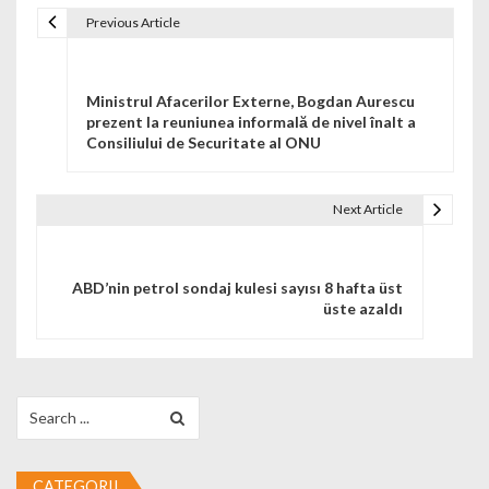
Previous Article
Navigare în articole
Ministrul Afacerilor Externe, Bogdan Aurescu
prezent la reuniunea informală de nivel înalt a
Consiliului de Securitate al ONU
Next Article
ABD’nin petrol sondaj kulesi sayısı 8 hafta üst
üste azaldı
Search for:
CATEGORII