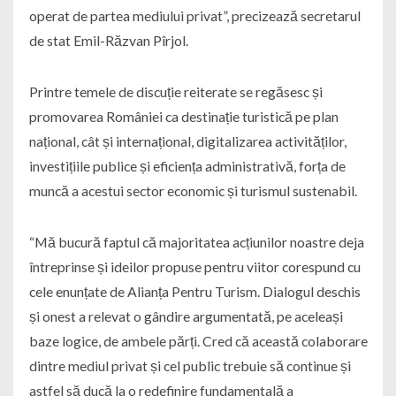
operat de partea mediului privat”, precizează secretarul
de stat Emil-Răzvan Pîrjol.
Printre temele de discuție reiterate se regăsesc și
promovarea României ca destinație turistică pe plan
național, cât și internațional, digitalizarea activităților,
investițiile publice și eficiența administrativă, forța de
muncă a acestui sector economic și turismul sustenabil.
“Mă bucură faptul că majoritatea acțiunilor noastre deja
întreprinse și ideilor propuse pentru viitor corespund cu
cele enunțate de Alianța Pentru Turism. Dialogul deschis
și onest a relevat o gândire argumentată, pe aceleași
baze logice, de ambele părți. Cred că această colaborare
dintre mediul privat și cel public trebuie să continue și
astfel să ducă la o redefinire fundamentală a