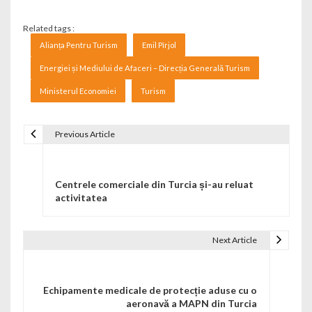
Related tags :
Alianța Pentru Turism
Emil Pîrjol
Energiei și Mediului de Afaceri – Direcția Generală Turism
Ministerul Economiei
Turism
Previous Article
Navigare în articole
Centrele comerciale din Turcia și-au reluat
activitatea
Next Article
Echipamente medicale de protecție aduse cu o
aeronavă a MAPN din Turcia