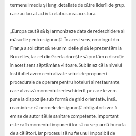
termenul mediu și lung, detaliate de către liderii de grup,
care au lucrat activ la elaborarea acestora.
„Europa caută să își armonizeze data de redeschidere și
măsurile pentru siguranță. În acest sens, omologul din
Franța a solicitat să ne unim ideile și să le prezentăm la
Bruxelles, iar cel din Grecia dorește să purtăm o discuție
în acest sens săptămâna viitoare. Subliniez că la nivelul
instituției avem centralizate seturi de propuneri
procedurale de operare pentru hoteluri și restaurante,
care vizează momentul redeschiderii, pe care le vom
pune la dispoziție sub formă de ghid orientativ. Însă,
reamintesc că normele de siguranță obligatorii vor fi
emise de autoritățile sanitare competente. Important
este ca în momentul impunerii lor să nu se piardă bucuria
de a călători, iar procesul să nu fie unul imposibil de