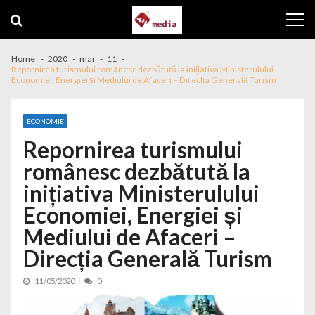
Skip to navigation
Skip to content
Home
2020
mai
11
Repornirea turismului românesc dezbătută la inițiativa Ministerulului
Economiei, Energiei și Mediului de Afaceri – Direcția Generală Turism
ECONOMIE
Repornirea turismului
românesc dezbătută la
inițiativa Ministerulului
Economiei, Energiei și
Mediului de Afaceri –
Direcția Generală Turism
11/05/2020
0