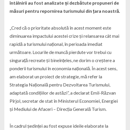
întâlnirii au fost analizate și dezbătute propuneri de
măsuri pentru repornirea turismului din țara noastră.
„Cred că o prioritate absolută în acest moment este
diminuarea impactului acestei crize și relansarea cât mai
rapidă a turismului național, în perioada imediat
următoare. Locurile de muncă pierdute vor trebui cu
singurață recreate și bineînțeles, ne dorim o creștere a
ponderii turismului în economia națională. În acest sens,
am elaborat un proiect de strategie, mă refer la
Strategia Națională pentru Dezvoltarea Turismului,
adaptată condițiilor de astăzi”, a declarat Emil-Răzvan
Pîrjol, secretar de stat în Ministerul Economiei, Energiei
și Mediului de Afaceri – Direcția Generală Turism.
În cadrul ședinței au fost expuse ideile elaborate la