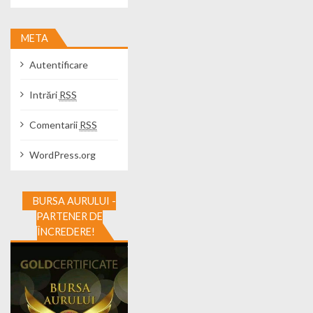
META
Autentificare
Intrări
RSS
Comentarii
RSS
WordPress.org
BURSA AURULUI -
PARTENER DE
ÎNCREDERE!