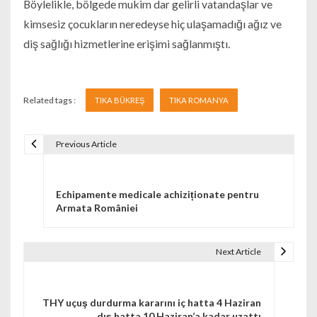
Böylelikle, bölgede mukim dar gelirli vatandaşlar ve
kimsesiz çocukların neredeyse hiç ulaşamadığı ağız ve
diş sağlığı hizmetlerine erişimi sağlanmıştı.
Related tags :
TIKA BÜKREŞ
TIKA ROMANYA
Previous Article
Navigare în articole
Echipamente medicale achiziționate pentru
Armata României
Next Article
THY uçuş durdurma kararını iç hatta 4 Haziran
dış hatta 10 Haziran’a kadar uzattı