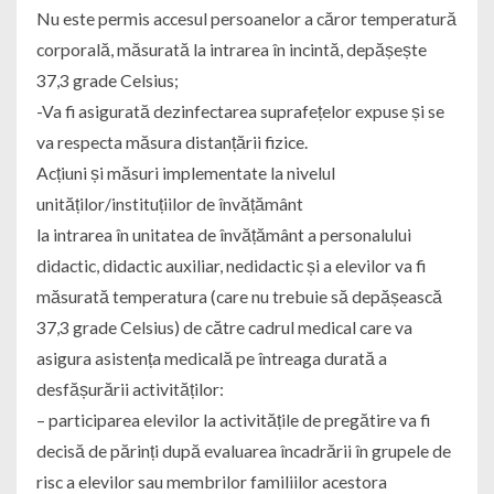
Nu este permis accesul persoanelor a căror temperatură
corporală, măsurată la intrarea în incintă, depășește
37,3 grade Celsius;
-Va fi asigurată dezinfectarea suprafețelor expuse și se
va respecta măsura distanțării fizice.
Acțiuni și măsuri implementate la nivelul
unităților/instituțiilor de învățământ
la intrarea în unitatea de învățământ a personalului
didactic, didactic auxiliar, nedidactic și a elevilor va fi
măsurată temperatura (care nu trebuie să depășească
37,3 grade Celsius) de către cadrul medical care va
asigura asistența medicală pe întreaga durată a
desfășurării activităților:
– participarea elevilor la activitățile de pregătire va fi
decisă de părinți după evaluarea încadrării în grupele de
risc a elevilor sau membrilor familiilor acestora