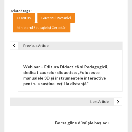
Related tags :
COVID19
Guvernul României
Ministerul Educației și Cercetări
Previous Article
Navigare în articole
Webinar – Editura Didactică și Pedagogică,
dedicat cadrelor didactice: „Folosește
manualele 3D și instrumentele interactive
pentru a susține lecții la distanță”
Next Article
Borsa güne düşüşle başladı