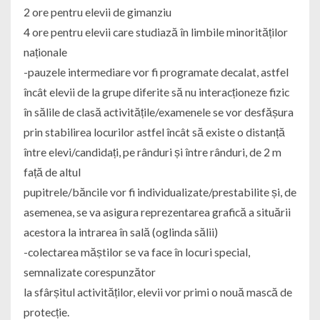
2 ore pentru elevii de gimanziu
4 ore pentru elevii care studiază în limbile minorităților
naționale
-pauzele intermediare vor fi programate decalat, astfel
încât elevii de la grupe diferite să nu interacționeze fizic
în sălile de clasă activitățile/examenele se vor desfășura
prin stabilirea locurilor astfel încât să existe o distanță
între elevi/candidați, pe rânduri și între rânduri, de 2 m
față de altul
pupitrele/băncile vor fi individualizate/prestabilite și, de
asemenea, se va asigura reprezentarea grafică a situării
acestora la intrarea în sală (oglinda sălii)
-colectarea măștilor se va face în locuri special,
semnalizate corespunzător
la sfârșitul activităților, elevii vor primi o nouă mască de
protecție.