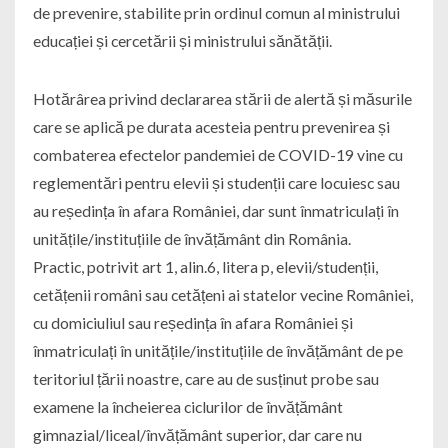
de prevenire, stabilite prin ordinul comun al ministrului
educației și cercetării și ministrului sănătății.
Hotărârea privind declararea stării de alertă și măsurile
care se aplică pe durata acesteia pentru prevenirea și
combaterea efectelor pandemiei de COVID-19 vine cu
reglementări pentru elevii și studenții care locuiesc sau
au reședința în afara României, dar sunt înmatriculați în
unitățile/instituțiile de învățământ din România.
Practic, potrivit art 1, alin.6, litera p, elevii/studenții,
cetățenii români sau cetățeni ai statelor vecine României,
cu domiciuliul sau reședința în afara României și
înmatriculați în unitățile/instituțiile de învățământ de pe
teritoriul țării noastre, care au de susținut probe sau
examene la încheierea ciclurilor de învățământ
gimnazial/liceal/învățământ superior, dar care nu