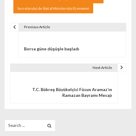
Secretarului de Stat al Ministerului Economiei
Previous Article
Navigare în articole
Borsa güne düşüşle başladı
Next Article
T.C. Bükreş Büyükelçisi Füsun Aramaz’ın
Ramazan Bayramı Mesajı
Search for: