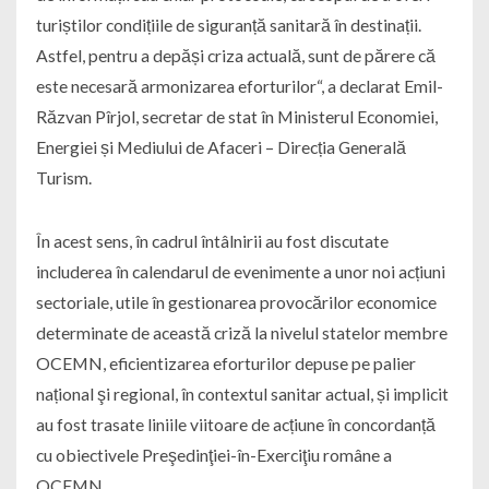
turiștilor condițiile de siguranță sanitară în destinații.
Astfel, pentru a depăși criza actuală, sunt de părere că
este necesară armonizarea eforturilor“, a declarat Emil-
Răzvan Pîrjol, secretar de stat în Ministerul Economiei,
Energiei și Mediului de Afaceri – Direcția Generală
Turism.
În acest sens, în cadrul întâlnirii au fost discutate
includerea în calendarul de evenimente a unor noi acțiuni
sectoriale, utile în gestionarea provocărilor economice
determinate de această criză la nivelul statelor membre
OCEMN, eficientizarea eforturilor depuse pe palier
național şi regional, în contextul sanitar actual, și implicit
au fost trasate liniile viitoare de acțiune în concordanță
cu obiectivele Preşedinţiei-în-Exerciţiu române a
OCEMN.