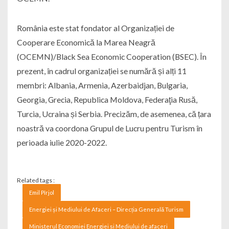
România este stat fondator al Organizației de
Cooperare Economică la Marea Neagră
(OCEMN)/Black Sea Economic Cooperation (BSEC). În
prezent, în cadrul organizației se numără și alți 11
membri: Albania, Armenia, Azerbaidjan, Bulgaria,
Georgia, Grecia, Republica Moldova, Federaţia Rusă,
Turcia, Ucraina și Serbia. Precizăm, de asemenea, că țara
noastră va coordona Grupul de Lucru pentru Turism în
perioada iulie 2020-2022.
Related tags :
Emil Pîrjol
Energiei și Mediului de Afaceri – Direcția Generală Turism
Ministerul Economiei Energiei și Mediului de afaceri