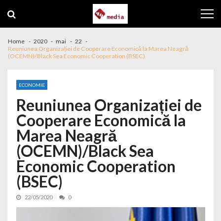
Skip to navigation
Skip to content
Home
2020
mai
22
Reuniunea Organizației de Cooperare Economică la Marea Neagră
(OCEMN)/Black Sea Economic Cooperation (BSEC)
ECONOMIE
Reuniunea Organizației de
Cooperare Economică la
Marea Neagră
(OCEMN)/Black Sea
Economic Cooperation
(BSEC)
22/05/2020
0