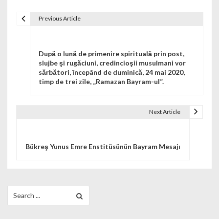
Previous Article
Navigare în articole
După o lună de primenire spirituală prin post,
slujbe şi rugăciuni, credincioşii musulmani vor
sărbători, începând de duminică, 24 mai 2020,
timp de trei zile, „Ramazan Bayram-ul”.
Next Article
Bükreş Yunus Emre Enstitüsünün Bayram Mesajı
Search for: