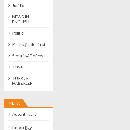
Juridic
NEWS IN
ENGLISH
Politic
Protecția Mediului
Security&Defense
Travel
TÜRKÇE
HABERLER
META
Autentificare
Intrări
RSS