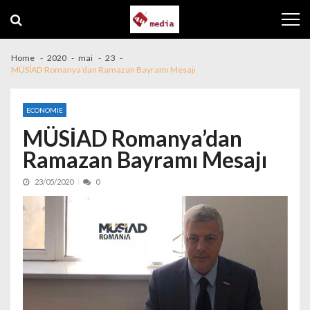
Skip to navigation
Skip to content
Home
2020
mai
23
MÜSİAD Romanya’dan Ramazan Bayramı Mesajı
ECONOMIE
MÜSİAD Romanya’dan
Ramazan Bayramı Mesajı
23/05/2020
0