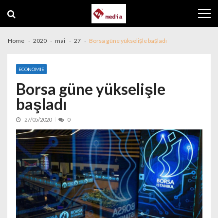
Skip to navigation
Skip to content
Home
2020
mai
27
Borsa güne yükselişle başladı
ECONOMIE
Borsa güne yükselişle
başladı
27/05/2020
0