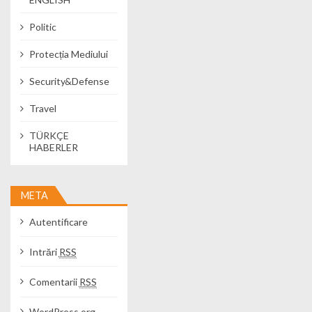
Politic
Protecția Mediului
Security&Defense
Travel
TÜRKÇE
HABERLER
META
Autentificare
Intrări
RSS
Comentarii
RSS
WordPress.org