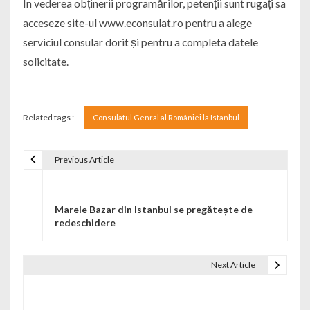
În vederea obținerii programărilor, petenții sunt rugați sa
acceseze site-ul www.econsulat.ro pentru a alege
serviciul consular dorit și pentru a completa datele
solicitate.
Related tags :
Consulatul Genral al României la Istanbul
Previous Article
Navigare în articole
Marele Bazar din Istanbul se pregătește de
redeschidere
Next Article