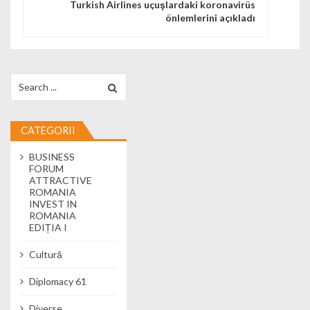
Turkish Airlines uçuşlardaki koronavirüs
önlemlerini açıkladı
Search for:
CATEGORII
BUSINESS
FORUM
ATTRACTIVE
ROMANIA
INVEST IN
ROMANIA
EDIȚIA I
Cultură
Diplomacy 61
Diverse