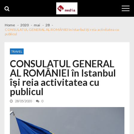
Skip to navigation
Skip to content
Home
2020
mai
28
CONSULATUL GENERAL AL ROMÂNIEI în Istanbul își reia activitatea cu
publicul
TRAVEL
CONSULATUL GENERAL
AL ROMÂNIEI în Istanbul
își reia activitatea cu
publicul
28/05/2020
0