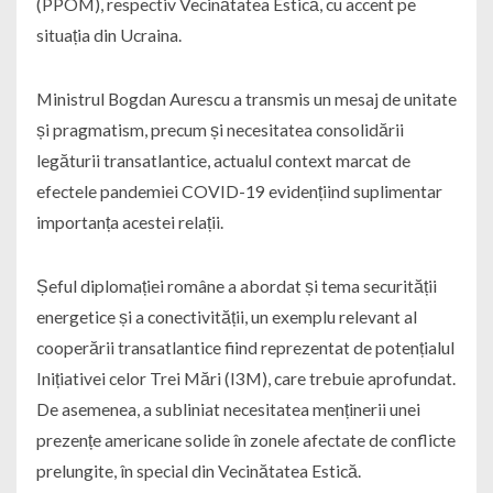
(PPOM), respectiv Vecinătatea Estică, cu accent pe
situația din Ucraina.
Ministrul Bogdan Aurescu a transmis un mesaj de unitate
și pragmatism, precum și necesitatea consolidării
legăturii transatlantice, actualul context marcat de
efectele pandemiei COVID-19 evidențiind suplimentar
importanța acestei relații.
Șeful diplomației române a abordat și tema securității
energetice și a conectivității, un exemplu relevant al
cooperării transatlantice fiind reprezentat de potențialul
Inițiativei celor Trei Mări (I3M), care trebuie aprofundat.
De asemenea, a subliniat necesitatea menținerii unei
prezențe americane solide în zonele afectate de conflicte
prelungite, în special din Vecinătatea Estică.