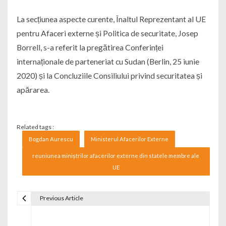
La secțiunea aspecte curente, Înaltul Reprezentant al UE
pentru Afaceri externe și Politica de securitate, Josep
Borrell, s-a referit la pregătirea Conferinței
internaționale de parteneriat cu Sudan (Berlin, 25 iunie
2020) și la Concluziile Consiliului privind securitatea și
apărarea.
Related tags :
Bogdan Aurescu
Ministerul Afacerilor Externe
reuniunea miniștrilor afacerilor externe din statele membre ale
UE
Previous Article
Navigare în articole