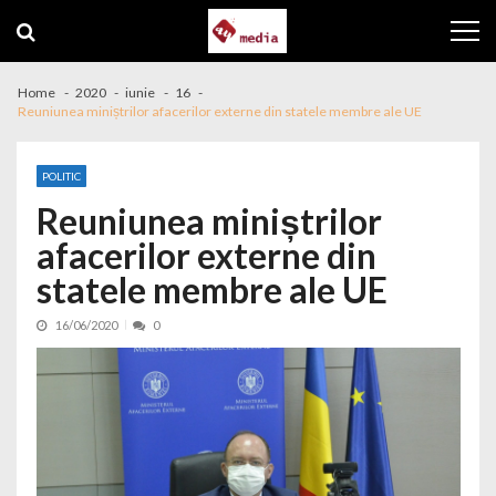
Skip to navigation
Skip to content
Home
2020
iunie
16
Reuniunea miniștrilor afacerilor externe din statele membre ale UE
POLITIC
Reuniunea miniștrilor
afacerilor externe din
statele membre ale UE
16/06/2020
0