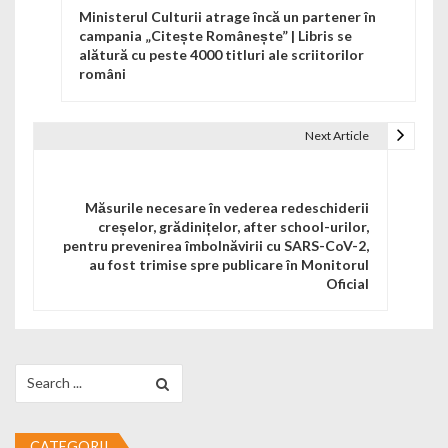
Ministerul Culturii atrage încă un partener în
campania „Citește Românește” | Libris se
alătură cu peste 4000 titluri ale scriitorilor
români
Next Article
Măsurile necesare în vederea redeschiderii
creșelor, grădinițelor, after school-urilor,
pentru prevenirea îmbolnăvirii cu SARS-CoV-2,
au fost trimise spre publicare în Monitorul
Oficial
Search for:
CATEGORII