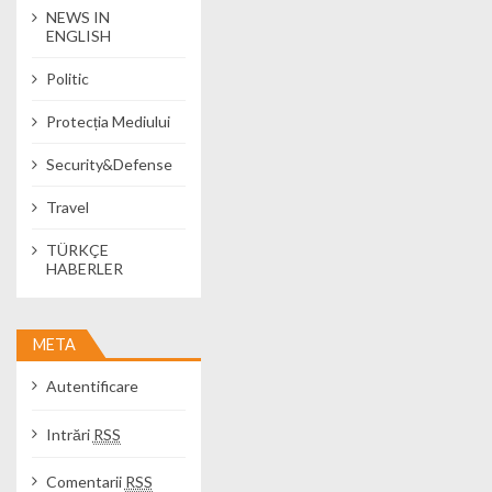
NEWS IN
ENGLISH
Politic
Protecția Mediului
Security&Defense
Travel
TÜRKÇE
HABERLER
META
Autentificare
Intrări
RSS
Comentarii
RSS