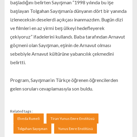
başladığını belirten Sayışman “1998 yılında bu işe
başlayan Tolgahan Sayışman’a dünyanın dört bir yanında
izleneceksin deselerdi açıkçası inanmazdım. Bugün dizi
ve filmleri en az yirmi beş ülkeyi hedefleyerek
çekiyoruz” ifadelerini kullandı. Baba tarafından Arnavut
göçmeni olan Sayışman, eşinin de Arnavut olması
sebebiyle Arnavut kültürüne yabancılık çekmedini
belirtti.
Program, Sayışman’ın Türkçe öğrenen öğrencilerden
gelen soruları cevaplamasıyla son buldu.
Related tags :
Elveda Rumeli
Tiran Yunus Emre Enstitüsü
Tolgahan Sayışman
Yunus Emre Enstitüsü