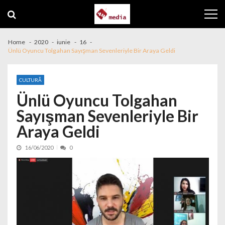
Skip to navigation
Skip to content
Home
2020
iunie
16
Ünlü Oyuncu Tolgahan Sayışman Sevenleriyle Bir Araya Geldi
CULTURĂ
Ünlü Oyuncu Tolgahan
Sayışman Sevenleriyle Bir
Araya Geldi
16/06/2020
0