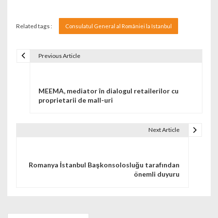
Related tags :
Consulatul General al României la Istanbul
Previous Article
Navigare în articole
MEEMA, mediator în dialogul retailerilor cu
proprietarii de mall-uri
Next Article
Romanya İstanbul Başkonsolosluğu tarafından
önemli duyuru
Search for: