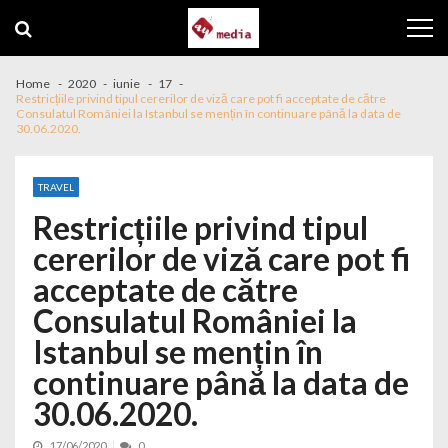
Skip to navigation
Skip to content
Home
2020
iunie
17
Restricțiile privind tipul cererilor de viză care pot fi acceptate de către
Consulatul României la Istanbul se mențin în continuare până la data de
30.06.2020.
TRAVEL
Restricțiile privind tipul
cererilor de viză care pot fi
acceptate de către
Consulatul României la
Istanbul se mențin în
continuare până la data de
30.06.2020.
17/06/2020
0