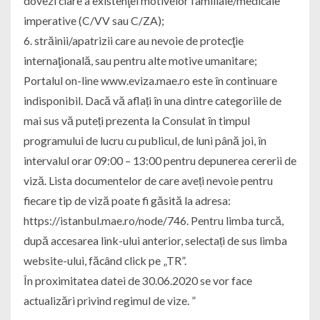
dovezi clare a existenţei motivelor familiale/medicale
imperative (C/VV sau C/ZA);
6. străinii/apatrizii care au nevoie de protecţie
internaţională, sau pentru alte motive umanitare;
Portalul on-line www.eviza.mae.ro este în continuare
indisponibil. Dacă vă aflați în una dintre categoriile de
mai sus vă puteți prezenta la Consulat în timpul
programului de lucru cu publicul, de luni până joi, în
intervalul orar 09:00 – 13:00 pentru depunerea cererii de
viză. Lista documentelor de care aveți nevoie pentru
fiecare tip de viză poate fi găsită la adresa:
https://istanbul.mae.ro/node/746. Pentru limba turcă,
după accesarea link-ului anterior, selectați de sus limba
website-ului, făcând click pe „TR”.
În proximitatea datei de 30.06.2020 se vor face
actualizări privind regimul de vize. ”