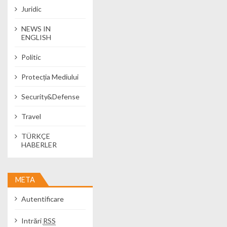
Juridic
NEWS IN
ENGLISH
Politic
Protecția Mediului
Security&Defense
Travel
TÜRKÇE
HABERLER
META
Autentificare
Intrări
RSS