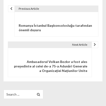
Previous Article
Navigare în articole
Romanya İstanbul Başkonsolosluğu tarafından
önemli duyuru
Next Article
Ambasadorul Volkan Bozkır a fost ales
președinte al celei de-a 75-a Adunări Generale
a Organizației Națiunilor Unite
Search for: