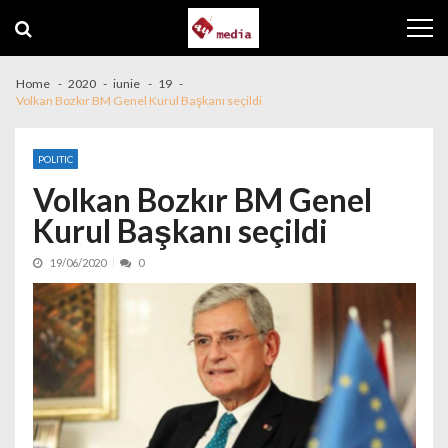
Skip to navigation
Skip to content
Home
2020
iunie
19
Volkan Bozkır BM Genel Kurul Başkanı seçildi
POLITIC
Volkan Bozkır BM Genel
Kurul Başkanı seçildi
19/06/2020
0