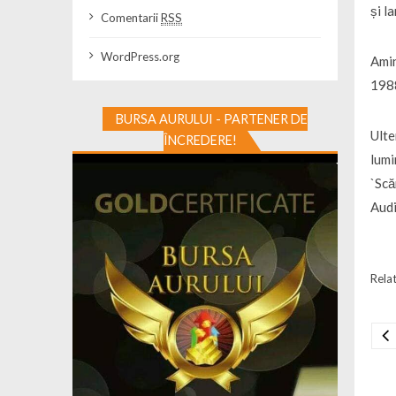
și l
Comentarii
RSS
WordPress.org
Amin
1988
BURSA AURULUI - PARTENER DE
Ulte
ÎNCREDERE!
lumi
`Scă
Audi
Relat
Na