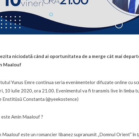
ezita niciodată când ai oportunitatea de a merge cât mai departe, 
n Maalouf
itutul Yunus Emre continua seria evenimentelor difuzate online cu sc
ri, 10 iulie 2020, ora 21.00. Evenimentul va fi transmis live în limba
e Enstitüsü Constanta (@yeekostence)
 este Amin Maalouf ?
 Maalouf este un romancier libanez supranumit „Domnul Orient” în țar