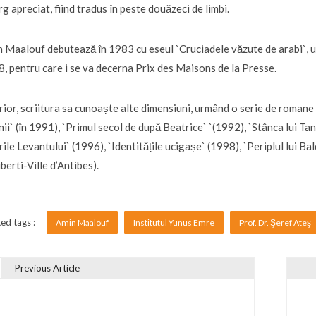
arg apreciat, fiind tradus în peste douăzeci de limbi.
 Maalouf debutează în 1983 cu eseul `Cruciadele văzute de arabi`, u
, pentru care i se va decerna Prix des Maisons de la Presse.
rior, scriitura sa cunoaște alte dimensiuni, urmând o serie de romane f
nii` (în 1991), `Primul secol de după Beatrice` `(1992), `Stânca lui T
rile Levantului` (1996), `Identitățile ucigașe` (1998), `Periplul lui 
berti-Ville d’Antibes).
ed tags :
Amin Maalouf
Institutul Yunus Emre
Prof. Dr. Şeref Ateş
Previous Article
vigare în articole