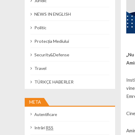
Juridic
NEWS IN ENGLISH
Politic
Protecția Mediului
„Nu 
Security&Defense
Ami
Travel
Inst
TÜRKÇE HABERLER
vine
Emr
META
Cine
Autentificare
Intrări
RSS
Amin