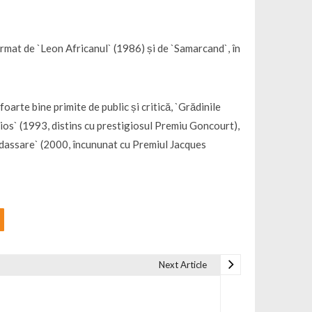
rmat de `Leon Africanul` (1986) și de `Samarcand`, în
oarte bine primite de public și critică, `Grădinile
anios` (1993, distins cu prestigiosul Premiu Goncourt),
Baldassare` (2000, încununat cu Premiul Jacques
Next Article