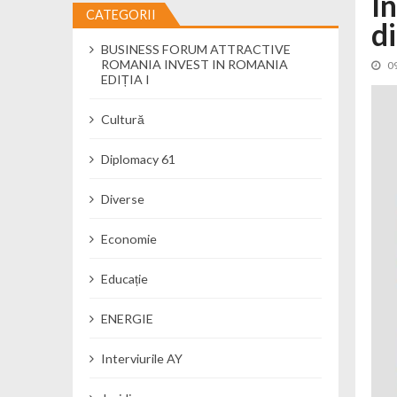
I
CATEGORII
d
Cseke Attila: Am creat, până în preze
BUSINESS FORUM ATTRACTIVE
Încă o creșă modernă pentru Alba: 40
ROMANIA INVEST IN ROMANIA
0
Ministerul Mediului derulează dezbat
EDIȚIA I
Percheziții și flagrant în Neamț: cana
Cultură
Ministerul Apărării Naționale particip
Dobânzi de pânã la 7,50% la ediția 
Diplomacy 61
MMAP pune în consultare publică proi
Diverse
Economie
Educație
ENERGIE
Interviurile AY