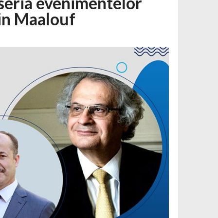
 seria evenimentelor
min Maalouf