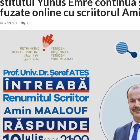
nstitutul Yunus Emre continua
ifuzate online cu scriitorul A
nt, peste 5.000 de noi locuri în creșe...
15/07/2026
 de locuri noi la Zlatna prin Programul...
15/07/2026
9/07/2020
0
erea publică pentru proiectul de lege care...
15/07/2026
bis descoperit într-un colet și ascu...
15/07/2026
ă la efortul național pentru protejar...
04/08/2026
FIDELIS din luna august
04/08/2026
ectul Catalogului național al zonelor pri...
04/08/2026