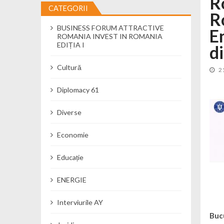
R
CATEGORII
R
Încă o creșă modernă pentru Alba: 40
BUSINESS FORUM ATTRACTIVE
Ministerul Mediului derulează dezbat
E
ROMANIA INVEST IN ROMANIA
Percheziții și flagrant în Neamț: cana
EDIȚIA I
d
Ministerul Apărării Naționale particip
Cultură
2
Dobânzi de pânã la 7,50% la ediția 
MMAP pune în consultare publică proi
Diplomacy 61
Diverse
Economie
Educație
ENERGIE
Interviurile AY
Bucu