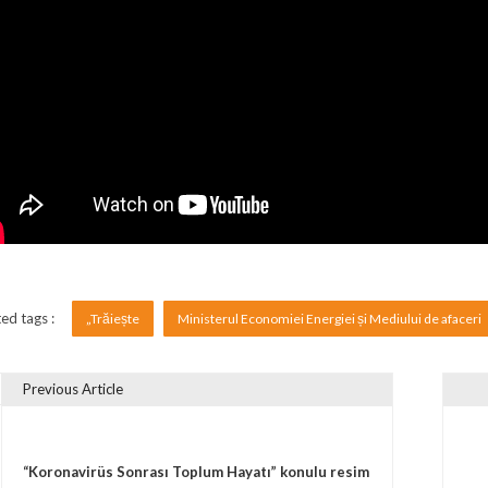
ed tags :
„Trăiește
Ministerul Economiei Energiei și Mediului de afaceri
Previous Article
vigare în articole
“Koronavirüs Sonrası Toplum Hayatı” konulu resim