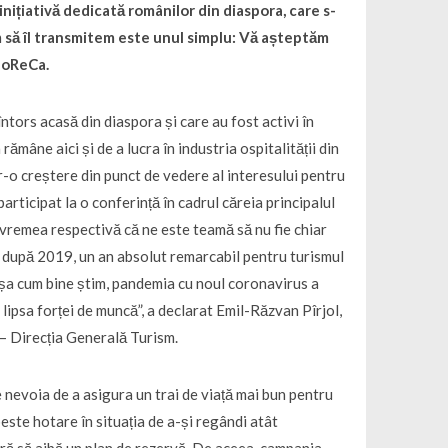
țiativă dedicată românilor din diaspora, care s-
im să îl transmitem este unul simplu: Vă așteptăm
HoReCa.
tors acasă din diaspora și care au fost activi în
ămâne aici și de a lucra în industria ospitalității din
tr-o creștere din punct de vedere al interesului pentru
articipat la o conferință în cadrul căreia principalul
a vremea respectivă că ne este teamă să nu fie chiar
, după 2019, un an absolut remarcabil pentru turismul
așa cum bine știm, pandemia cu noul coronavirus a
 lipsa forței de muncă”, a declarat Emil-Răzvan Pîrjol,
 – Direcția Generală Turism.
 nevoia de a asigura un trai de viață mai bun pentru
peste hotare în situația de a-și regândi atât