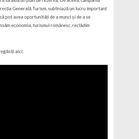
 fără să aibă un plan de rezervă. De aceea, campania
cția Generală Turism, subliniază un lucru important
facă pot avea oportunități de a munci și de a se
nsăm economia, turismul românesc, reclădim
egăsiți aici: