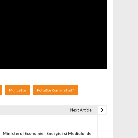
Muncește
Poftește Românește!”
Next Article
Ministerul Economiei, Energiei și Mediului de