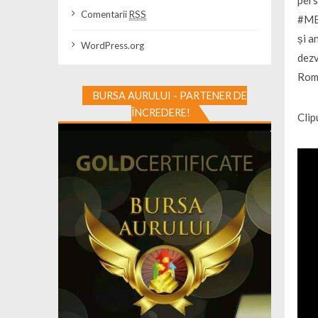
pers
Comentarii
RSS
#MEE
și a
WordPress.org
dezv
Româ
BURSA AURULUI - PARTENER DE
ÎNCREDERE!
Clip