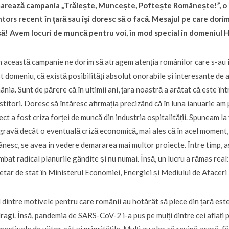
rează campania „Trăiește, Muncește, Poftește Românește!”, o ini
ntors recent în țară sau își doresc să o facă. Mesajul pe care dor
ă! Avem locuri de muncă pentru voi, în mod special în domeniul 
n această campanie ne dorim să atragem atenția românilor care s-au în
t domeniu, că există posibilități absolut onorabile și interesante de a r
nia. Sunt de părere că în ultimii ani, țara noastră a arătat că este în
stitori. Doresc să întăresc afirmația precizând că în luna ianuarie am p
ect a fost criza forței de muncă din industria ospitalității. Spuneam l
gravă decât o eventuală criză economică, mai ales că în acel moment
nesc, se avea în vedere demararea mai multor proiecte. Între timp, 
mbat radical planurile gândite și nu numai. Însă, un lucru a rămas real:
etar de stat în Ministerul Economiei, Energiei și Mediului de Afaceri
 dintre motivele pentru care românii au hotărât să plece din țară este
dragi. Însă, pandemia de SARS-CoV-2 i-a pus pe mulți dintre cei aflați 