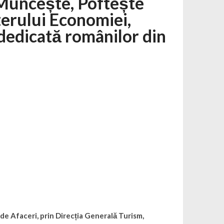
 Muncește, Poftește
erului Economiei,
 dedicată românilor din
 de Afaceri, prin Direcția Generală Turism,