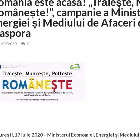
omânia este acasă! „Trăiește,
omânește!”, campanie a Minist
 de locuri noi la Zlatna prin Programul...
15/07/2026
erea publică pentru proiectul de lege care...
15/07/2026
nergiei și Mediului de Afaceri
bis descoperit într-un colet și ascu...
15/07/2026
iaspora
ă la efortul național pentru protejar...
04/08/2026
1/07/2020
0
FIDELIS din luna august
04/08/2026
ectul Catalogului național al zonelor pri...
04/08/2026
rești, 17 iulie 2020 – Ministerul Economiei, Energiei și Mediului