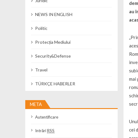
Juridic
dema
au î
NEWS IN ENGLISH
acas
Politic
„Pri
Protecția Mediului
aces
Româ
Security&Defense
inve
Travel
subi
mai 
TÜRKÇE HABERLER
româ
schi
secr
META
Autentificare
Unul
cei 
Intrări
RSS