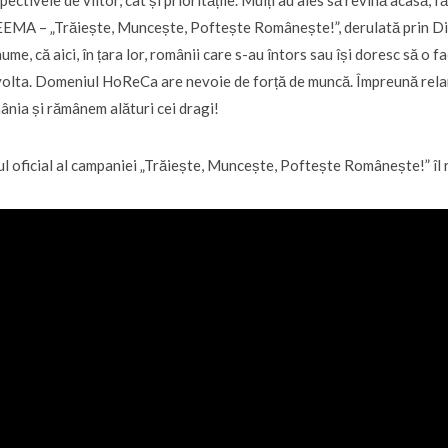
pectivele de viitor, cât și prioritățile. Mulți au ales să revină acasă,
MA – „Trăiește, Muncește, Poftește Românește!”, derulată prin Dire
nume, că aici, în țara lor, românii care s-au întors sau își doresc să o 
olta. Domeniul HoReCa are nevoie de forță de muncă. Împreună rela
nia și rămânem alături cei dragi!
ul oficial al campaniei „Trăiește, Muncește, Poftește Românește!” îl r