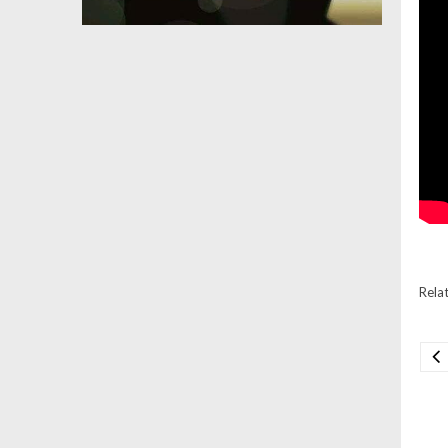
Relat
Na