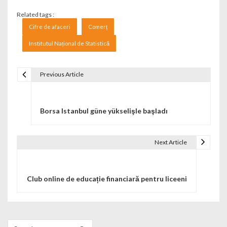
Related tags :
Cifre de afaceri
Comerț
Institutul Național de Statistică
Previous Article
Navigare în articole
Borsa Istanbul güne yükselişle başladı
Next Article
Club online de educație financiară pentru liceeni
Search for: