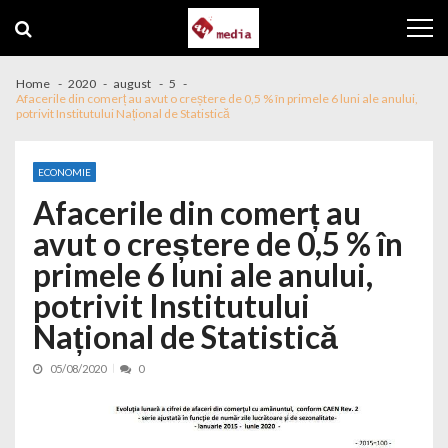
Skip to navigation
Skip to content
Home
2020
august
5
Afacerile din comerț au avut o creștere de 0,5 % în primele 6 luni ale anului,
potrivit Institutului Național de Statistică
ECONOMIE
Afacerile din comerț au
avut o creștere de 0,5 % în
primele 6 luni ale anului,
potrivit Institutului
Național de Statistică
05/08/2020
0