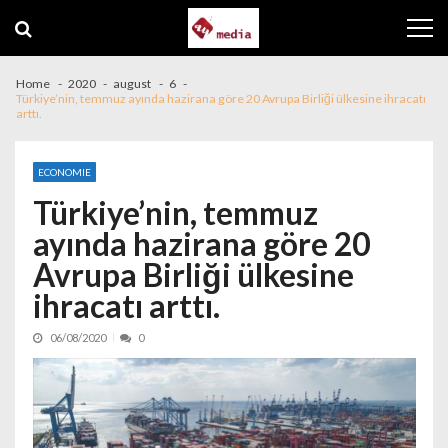
Skip to navigation
Skip to content
Home
2020
august
6
Türkiye’nin, temmuz ayında hazirana göre 20 Avrupa Birliği ülkesine ihracatı
arttı.
ECONOMIE
Türkiye’nin, temmuz
ayında hazirana göre 20
Avrupa Birliği ülkesine
ihracatı arttı.
06/08/2020
0