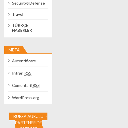
Security&Defense
Travel
TÜRKÇE
HABERLER
META
Autentificare
Intrări
RSS
Comentarii
RSS
WordPress.org
BURSA AURULUI -
PARTENER DE