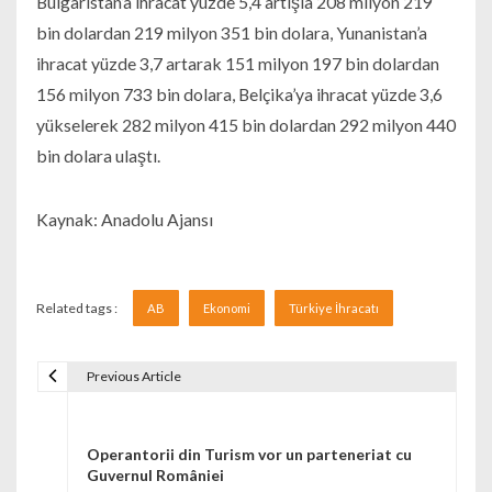
Bulgaristan’a ihracat yüzde 5,4 artışla 208 milyon 219
bin dolardan 219 milyon 351 bin dolara, Yunanistan’a
ihracat yüzde 3,7 artarak 151 milyon 197 bin dolardan
156 milyon 733 bin dolara, Belçika’ya ihracat yüzde 3,6
yükselerek 282 milyon 415 bin dolardan 292 milyon 440
bin dolara ulaştı.
Kaynak: Anadolu Ajansı
Related tags :
AB
Ekonomi
Türkiye İhracatı
Previous Article
Navigare în articole
Operantorii din Turism vor un parteneriat cu
Guvernul României