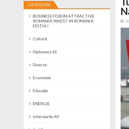
T
CATEGORII
N
Cseke Attila: Am creat, până în preze
BUSINESS FORUM ATTRACTIVE
Încă o creșă modernă pentru Alba: 40
ROMANIA INVEST IN ROMANIA
0
Ministerul Mediului derulează dezbat
EDIȚIA I
Percheziții și flagrant în Neamț: cana
Cultură
Ministerul Apărării Naționale particip
Dobânzi de pânã la 7,50% la ediția 
Diplomacy 61
MMAP pune în consultare publică proi
Diverse
Economie
Educație
ENERGIE
Interviurile AY