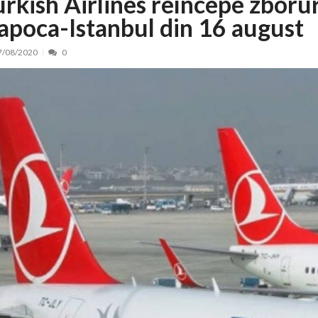
urkish Airlines reîncepe zborur
apoca-Istanbul din 16 august
nt, peste 5.000 de noi locuri în creșe...
15/07/2026
 de locuri noi la Zlatna prin Programul...
15/07/2026
7/08/2020
0
erea publică pentru proiectul de lege care...
15/07/2026
bis descoperit într-un colet și ascu...
15/07/2026
ă la efortul național pentru protejar...
04/08/2026
FIDELIS din luna august
04/08/2026
ectul Catalogului național al zonelor pri...
04/08/2026