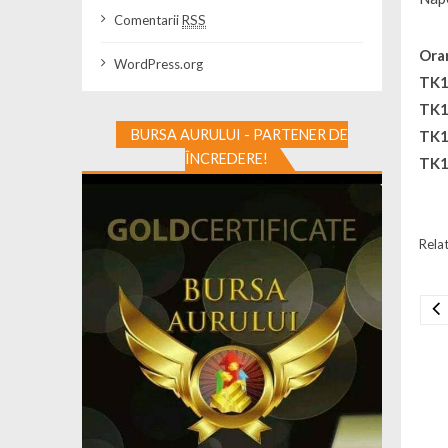
Comentarii
RSS
Orar
WordPress.org
TK13
TK13
BURSA AURULUI - PARTENER DE
TK10
ÎNCREDERE!
TK10
Relat
Na