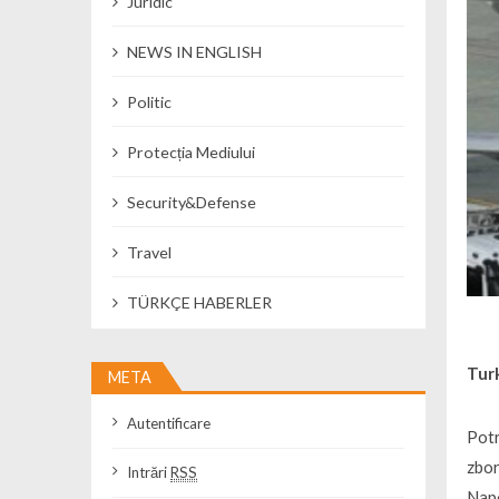
Juridic
NEWS IN ENGLISH
Politic
Protecția Mediului
Security&Defense
Travel
TÜRKÇE HABERLER
Turk
META
Autentificare
Potr
zbor
Intrări
RSS
Napo