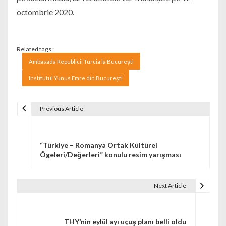
octombrie 2020.
Related tags :
Ambasada Republicii Turcia la București
Institutul Yunus Emre din București
Previous Article
Navigare în articole
“Türkiye – Romanya Ortak Kültürel
Ögeleri/Değerleri” konulu resim yarışması
Next Article
THY’nin eylül ayı uçuş planı belli oldu