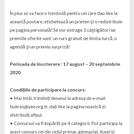
Ȋn plus se va face o tombolǎ pentru cei care dau like la
aceastǎ postare, eticheteazǎ un prieten şi o redistribuie
pe pagina personalǎ! Se vor extrage 3 câştigǎtori iar
premiile oferite sunt: un curs gratuit de limba turcǎ, o
agendǎ şi un premiu surprizǎ!
Perioada de înscrierere : 17 august – 20 septembrie
2020
Condițiile de participare la concurs:
• Mai întâi, trimiteți desenul la adresa de e-mail
bukres@yee.org.tr, dați like la pagina noastră și
distribuiți afișul.
• Concursul va fi împărțit pe 4 categorii. Pot participa la
acest concurs cei din ciclul primar, gimnazial, liceal și