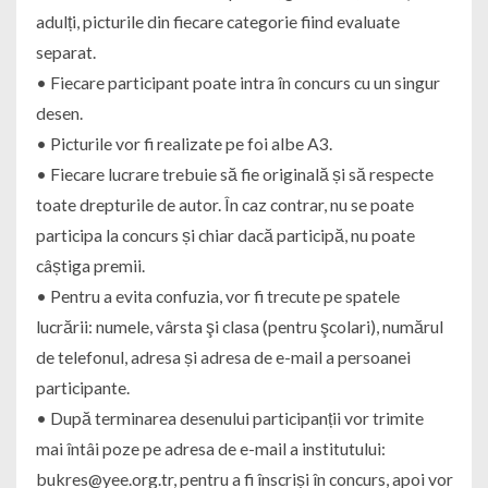
adulți, picturile din fiecare categorie fiind evaluate
separat.
• Fiecare participant poate intra în concurs cu un singur
desen.
• Picturile vor fi realizate pe foi albe A3.
• Fiecare lucrare trebuie să fie originală și să respecte
toate drepturile de autor. În caz contrar, nu se poate
participa la concurs și chiar dacă participă, nu poate
câștiga premii.
• Pentru a evita confuzia, vor fi trecute pe spatele
lucrării: numele, vârsta şi clasa (pentru şcolari), numărul
de telefonul, adresa și adresa de e-mail a persoanei
participante.
• După terminarea desenului participanții vor trimite
mai întâi poze pe adresa de e-mail a institutului:
bukres@yee.org.tr, pentru a fi înscriși în concurs, apoi vor