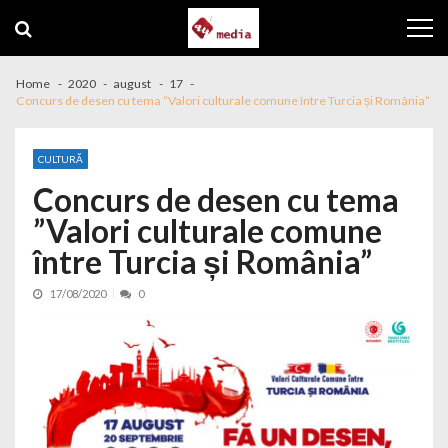
Skip to navigation
Skip to content
Home
2020
august
17
Concurs de desen cu tema ”Valori culturale comune între Turcia și România”
CULTURĂ
Concurs de desen cu tema
”Valori culturale comune
între Turcia și România”
17/08/2020
0