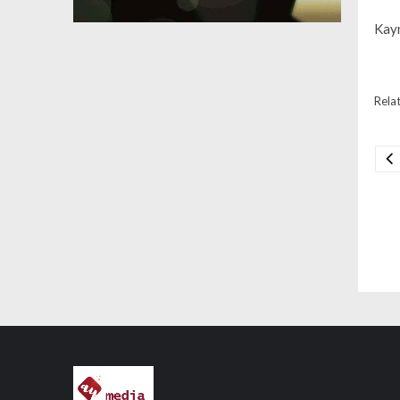
Kayn
Relat
Na