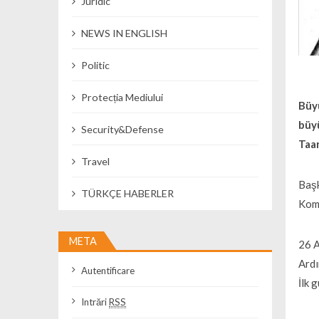
Juridic
NEWS IN ENGLISH
Politic
Protecția Mediului
Büy
büyü
Security&Defense
Taar
Travel
Baş
TÜRKÇE HABERLER
Komu
META
26 A
Ardı
Autentificare
İlk 
Intrări
RSS