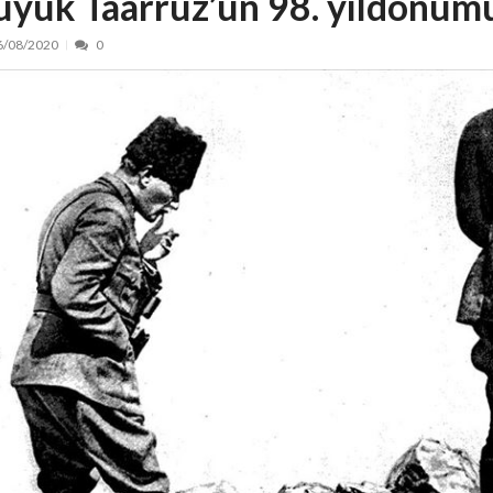
üyük Taarruz’un 98. yıldönüm
nt, peste 5.000 de noi locuri în creșe...
15/07/2026
6/08/2020
0
 de locuri noi la Zlatna prin Programul...
15/07/2026
erea publică pentru proiectul de lege care...
15/07/2026
bis descoperit într-un colet și ascu...
15/07/2026
ă la efortul național pentru protejar...
04/08/2026
FIDELIS din luna august
04/08/2026
ectul Catalogului național al zonelor pri...
04/08/2026