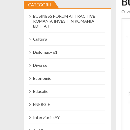
B
CATEGORII
Cseke Attila: Am creat, până în preze
2
BUSINESS FORUM ATTRACTIVE
Încă o creșă modernă pentru Alba: 40
ROMANIA INVEST IN ROMANIA
Ministerul Mediului derulează dezbat
EDIȚIA I
Percheziții și flagrant în Neamț: cana
Cultură
Ministerul Apărării Naționale particip
Dobânzi de pânã la 7,50% la ediția 
Diplomacy 61
MMAP pune în consultare publică proi
Diverse
Economie
Educație
ENERGIE
Interviurile AY