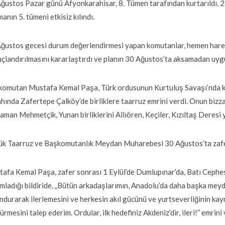
ğustos Pazar günü Afyonkarahisar, 8. Tümen tarafından kurtarıldı.
anın 5. tümeni etkisiz kılındı.
ğustos gecesi durum değerlendirmesi yapan komutanlar, hemen harek
çlandırılmasını kararlaştırdı ve planın 30 Ağustos’ta aksamadan uygu
omutan Mustafa Kemal Paşa, Türk ordusunun Kurtuluş Savaşı’nda kaz
hında Zafertepe Çalköy’de birliklere taarruz emrini verdi. Onun bi
aman Mehmetçik, Yunan birliklerini Allıören, Keçiler, Kızıltaş Deresi
k Taarruz ve Başkomutanlık Meydan Muharebesi 30 Ağustos’ta zafe
afa Kemal Paşa, zafer sonrası 1 Eylül’de Dumlupınar’da, Batı Cephe
mladığı bildiride, „Bütün arkadaşlarımın, Anadolu’da daha başka mey
ndurarak ilerlemesini ve herkesin akıl gücünü ve yurtseverliğinin kay
ürmesini talep ederim. Ordular, ilk hedefiniz Akdeniz’dir, ileri!” emrini 