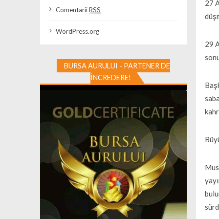
27 A
Comentarii
RSS
düşm
WordPress.org
29 A
sonu
BURSA AURULUI - PARTENER DE
ÎNCREDERE!
Başk
saba
kahr
Büyü
Must
yayı
bulu
sürd