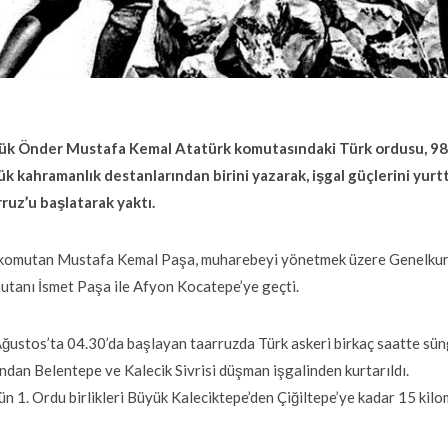
ük Önder Mustafa Kemal Atatürk komutasındaki Türk ordusu, 98 
k kahramanlık destanlarından birini yazarak, işgal güçlerini yurt
ruz’u başlatarak yaktı.
komutan Mustafa Kemal Paşa, muharebeyi yönetmek üzere Genelkur
tanı İsmet Paşa ile Afyon Kocatepe’ye geçti.
ğustos’ta 04.30’da başlayan taarruzda Türk askeri birkaç saatte sün
ndan Belentepe ve Kalecik Sivrisi düşman işgalinden kurtarıldı.
gün 1. Ordu birlikleri Büyük Kaleciktepe’den Çiğiltepe’ye kadar 15 kilom