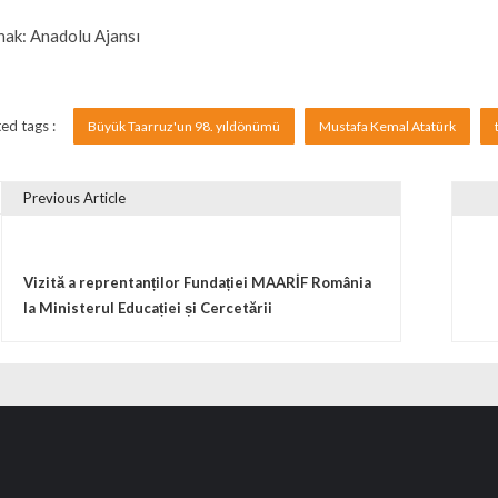
ak: Anadolu Ajansı
ed tags :
Büyük Taarruz'un 98. yıldönümü
Mustafa Kemal Atatürk
Previous Article
vigare în articole
Vizită a reprentanților Fundației MAARİF România
la Ministerul Educației și Cercetării