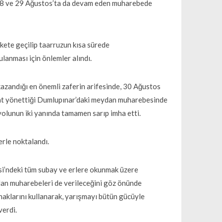
 28 ve 29 Ağustos’ta da devam eden muharebede
ete geçilip taarruzun kısa sürede
lanması için önlemler alındı.
andığı en önemli zaferin arifesinde, 30 Ağustos
zzat yönettiği Dumlupınar’daki meydan muharebesinde
 yolunun iki yanında tamamen sarıp imha etti.
rle noktalandı.
si’ndeki tüm subay ve erlere okunmak üzere
dan muharebeleri de verileceğini göz önünde
naklarını kullanarak, yarışmayı bütün gücüyle
verdi.