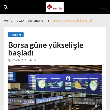
Skip to navigation
Skip to content
Home
2020
septembrie
3
Borsa güne yükselişle başladı
ECONOMIE
Borsa güne yükselişle
başladı
03/09/2020
0