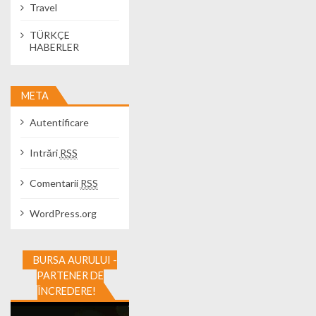
Travel
TÜRKÇE
HABERLER
META
Autentificare
Intrări
RSS
Comentarii
RSS
WordPress.org
BURSA AURULUI -
PARTENER DE
ÎNCREDERE!