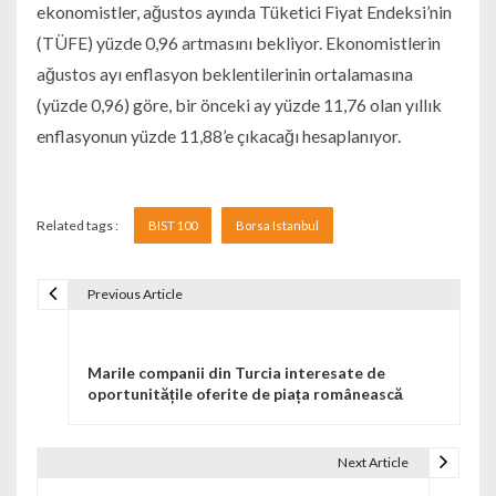
ekonomistler, ağustos ayında Tüketici Fiyat Endeksi’nin
(TÜFE) yüzde 0,96 artmasını bekliyor. Ekonomistlerin
ağustos ayı enflasyon beklentilerinin ortalamasına
(yüzde 0,96) göre, bir önceki ay yüzde 11,76 olan yıllık
enflasyonun yüzde 11,88’e çıkacağı hesaplanıyor.
Related tags :
BIST 100
Borsa Istanbul
Previous Article
Navigare în articole
Marile companii din Turcia interesate de
oportunitățile oferite de piața românească
Next Article