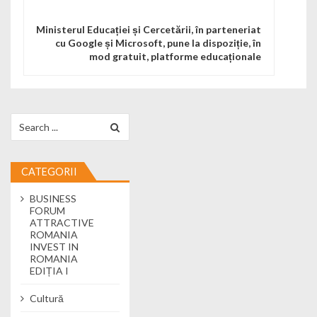
Ministerul Educației și Cercetării, în parteneriat
cu Google și Microsoft, pune la dispoziție, în
mod gratuit, platforme educaționale
Search for:
CATEGORII
BUSINESS
FORUM
ATTRACTIVE
ROMANIA
INVEST IN
ROMANIA
EDIȚIA I
Cultură