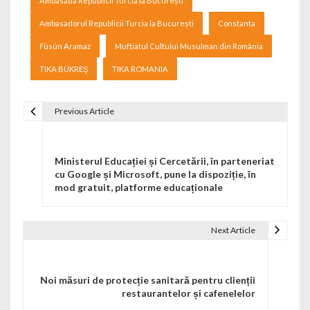
Ambasada Republicii Turcia la București
Ambasadorul Republicii Turcia la București
Constanta
Füsün Aramaz
Muftiatul Cultului Musulman din România
TIKA BÜKREŞ
TIKA ROMANIA
Previous Article
Navigare în articole
Ministerul Educației și Cercetării, în parteneriat
cu Google și Microsoft, pune la dispoziție, în
mod gratuit, platforme educaționale
Next Article
Noi măsuri de protecție sanitară pentru clienții
restaurantelor și cafenelelor