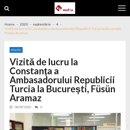
Skip to navigation
Skip to content
Home
2020
septembrie
4
Vizită de lucru la Constanța a Ambasadorului Republicii Turcia la București,
Füsün Aramaz
POLITIC
Vizită de lucru la
Constanța a
Ambasadorului Republicii
Turcia la București, Füsün
Aramaz
04/09/2020
0