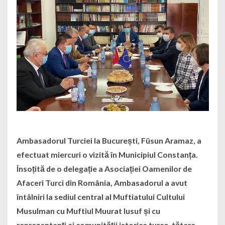
Ambasadorul Turciei la București, Füsun Aramaz, a
efectuat miercuri o vizită în Municipiul Constanța.
Însoțită de o delegație a Asociației Oamenilor de
Afaceri Turci din România, Ambasadorul a avut
întâlniri la sediul central al Muftiatului Cultului
Musulman cu Muftiul Muurat Iusuf și cu
reprezentanți ai comunității istorice turco-tătare.