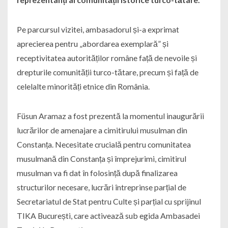
Pe parcursul vizitei, ambasadorul și-a exprimat
aprecierea pentru „abordarea exemplară” și
receptivitatea autorităților române față de nevoile și
drepturile comunității turco-tătare, precum și față de
celelalte minorități etnice din România.
Füsun Aramaz a fost prezentă la momentul inaugurării
lucrărilor de amenajare a cimitirului musulman din
Constanța. Necesitate crucială pentru comunitatea
musulmană din Constanța și împrejurimi, cimitirul
musulman va fi dat în folosință după finalizarea
structurilor necesare, lucrări întreprinse parțial de
Secretariatul de Stat pentru Culte și parțial cu sprijinul
TIKA București, care activează sub egida Ambasadei