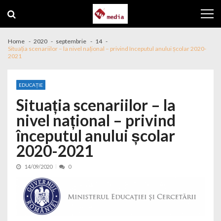
Skip to navigation
Skip to content
Home
2020
septembrie
14
Situația scenariilor – la nivel național – privind începutul anului școlar 2020-
2021
EDUCAȚIE
Situația scenariilor – la
nivel național – privind
începutul anului școlar
2020-2021
14/09/2020
0