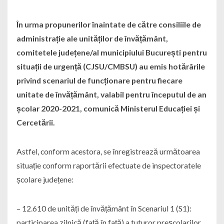
În urma propunerilor înaintate de către consiliile de
administrație ale unităților de învățământ,
comitetele județene/al municipiului București pentru
situații de urgență (CJSU/CMBSU) au emis hotărârile
privind scenariul de funcționare pentru fiecare
unitate de învățământ, valabil pentru începutul de an
școlar 2020-2021, comunică Ministerul Educației și
Cercetării.
Astfel, conform acestora, se înregistrează următoarea
situație conform raportării efectuate de inspectoratele
școlare județene:
– 12.610 de unități de învățământ în Scenariul 1 (S1):
participarea zilnică (față în față) a tuturor preșcolarilor