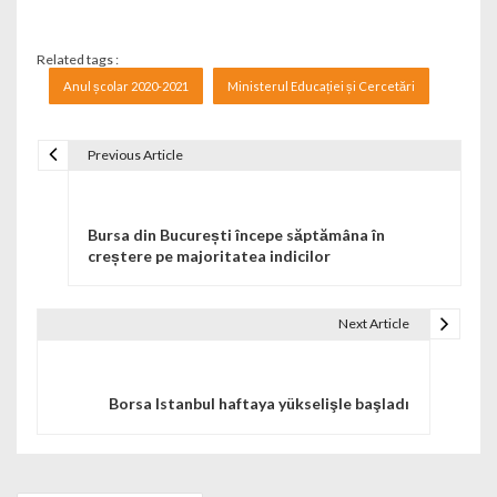
Related tags :
Anul școlar 2020-2021
Ministerul Educației și Cercetări
Previous Article
Navigare în articole
Bursa din București începe săptămâna în
creștere pe majoritatea indicilor
Next Article
Borsa Istanbul haftaya yükselişle başladı