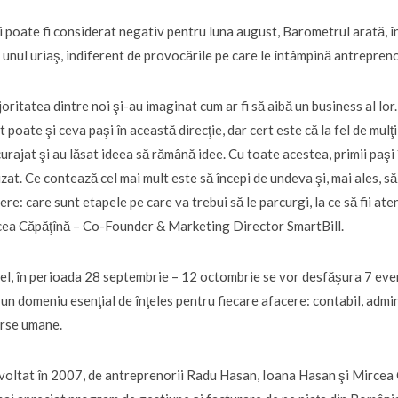
 poate fi considerat negativ pentru luna august, Barometrul arată, î
 unul uriaş, indiferent de provocările pe care le întâmpină antrepreno
oritatea dintre noi şi-au imaginat cum ar fi să aibă un business al lor.
t poate şi ceva paşi în această direcţie, dar cert este că la fel de mul
urajat şi au lăsat ideea să rămână idee. Cu toate acestea, primii paşi
izat. Ce contează cel mai mult este să începi de undeva şi, mai ales, să
ere: care sunt etapele pe care va trebui să le parcurgi, la ce să fii ate
ea Căpăţînă – Co-Founder & Marketing Director SmartBill.
el, în perioada 28 septembrie – 12 octombrie se vor desfăşura 7 even
-un domeniu esenţial de înţeles pentru fiecare afacere: contabil, adm
rse umane.
oltat în 2007, de antreprenorii Radu Hasan, Ioana Hasan şi Mircea Căp