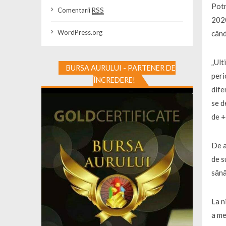
Potr
Comentarii
RSS
2020
WordPress.org
când
„Ult
BURSA AURULUI - PARTENER DE
peri
ÎNCREDERE!
dife
se d
de +
De a
de s
sănă
La n
a me