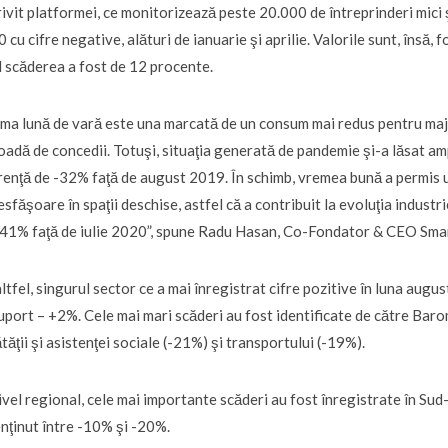
ivit platformei, ce monitorizează peste 20.000 de întreprinderi mici şi
 cu cifre negative, alături de ianuarie şi aprilie. Valorile sunt, însă,
 scăderea a fost de 12 procente.
ima lună de vară este una marcată de un consum mai redus pentru major
oadă de concedii. Totuşi, situaţia generată de pandemie şi-a lăsat 
renţă de -32% faţă de august 2019. În schimb, vremea bună a permis u
esfăşoare în spaţii deschise, astfel că a contribuit la evoluţia industri
41% faţă de iulie 2020”, spune Radu Hasan, Co-Fondator & CEO Smar
ltfel, singurul sector ce a mai înregistrat cifre pozitive în luna august
uport – +2%. Cele mai mari scăderi au fost identificate de către Barom
tăţii şi asistenţei sociale (-21%) şi transportului (-19%).
ivel regional, cele mai importante scăderi au fost înregistrate în Sud
nţinut între -10% şi -20%.