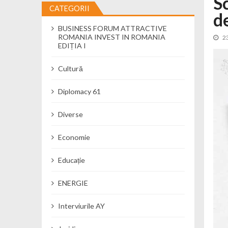
S
CATEGORII
d
Cseke Attila: Am creat, până în preze
BUSINESS FORUM ATTRACTIVE
Încă o creșă modernă pentru Alba: 40
ROMANIA INVEST IN ROMANIA
2
Ministerul Mediului derulează dezbat
EDIȚIA I
Percheziții și flagrant în Neamț: cana
Cultură
Ministerul Apărării Naționale particip
Dobânzi de pânã la 7,50% la ediția 
Diplomacy 61
MMAP pune în consultare publică proi
Diverse
Economie
Educație
ENERGIE
Interviurile AY