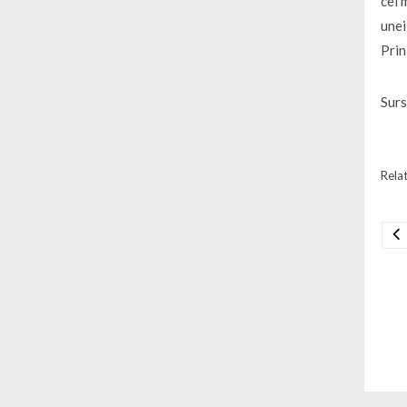
cel 
unei
Prin
Sur
Relat
Na