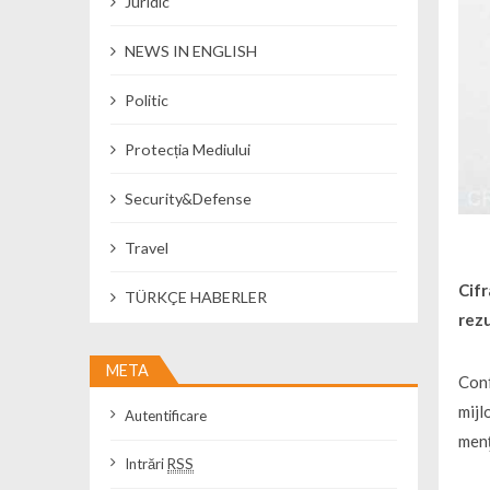
Juridic
NEWS IN ENGLISH
Politic
Protecția Mediului
Security&Defense
Travel
Cifr
TÜRKÇE HABERLER
rezu
META
Conf
mijl
Autentificare
menţ
Intrări
RSS