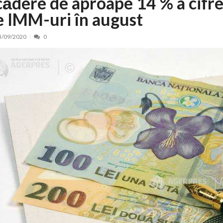
cădere de aproape 14 % a cifre
e IMM-uri în august
nt, peste 5.000 de noi locuri în creșe...
15/07/2026
 de locuri noi la Zlatna prin Programul...
15/07/2026
3/09/2020
0
erea publică pentru proiectul de lege care...
15/07/2026
bis descoperit într-un colet și ascu...
15/07/2026
ă la efortul național pentru protejar...
04/08/2026
FIDELIS din luna august
04/08/2026
ectul Catalogului național al zonelor pri...
04/08/2026