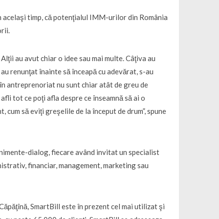
n acelaşi timp, că potenţialul IMM-urilor din România
rii.
 Alţii au avut chiar o idee sau mai multe. Câţiva au
ţi au renunţat înainte să înceapă cu adevărat, s-au
 în antreprenoriat nu sunt chiar atât de greu de
 afli tot ce poţi afla despre ce înseamnă să ai o
nt, cum să eviţi greşelile de la început de drum”, spune
imente-dialog, fiecare având invitat un specialist
inistrativ, financiar, management, marketing sau
ăţînă, SmartBill este în prezent cel mai utilizat şi