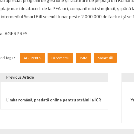
mai apreciat program de gestiune şi facturare de pe piaţa din România
 plaje mari de afaceri, de la PFA-uri, companii mici si mijlocii, şi până
 intermediul SmartBill se emit lunar peste 2.000.000 de facturi şi se 
sa: AGERPRES
ed tags :
AGERPRES
Barometru
IMM
SmartBill
Previous Article
vigare în articole
Limba română, predată online pentru străini la İCR
Y