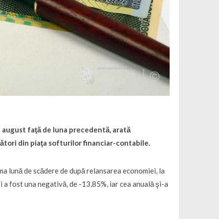
n august faţă de luna precedentă, arată
tori din piaţa softurilor financiar-contabile.
ma lună de scădere de după relansarea economiei, la
eri a fost una negativă, de -13,85%, iar cea anuală şi-a