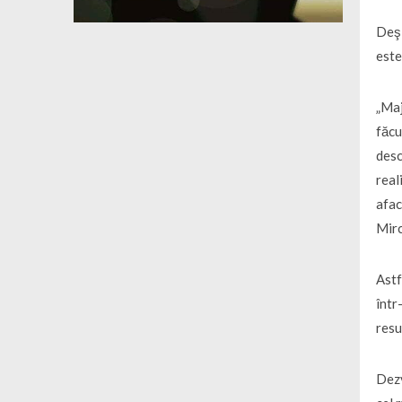
Deşi
este
„Maj
făcu
desc
real
afac
Mirc
Astf
într
resu
Dezv