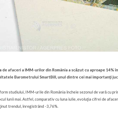
a de afaceri a IMM-urilor din România a scăzut cu aproape 14% î
ltatele Barometrului SmartBill, unul dintre cei mai importanţi jucă
orm studiului, IMM-urile din România încheie sezonul de vară cu pri
ocul lunii mai. Astfel, comparativ cu luna iulie, evoluţia cifrei de afac
inut trendul, înregistrând -3,76%.