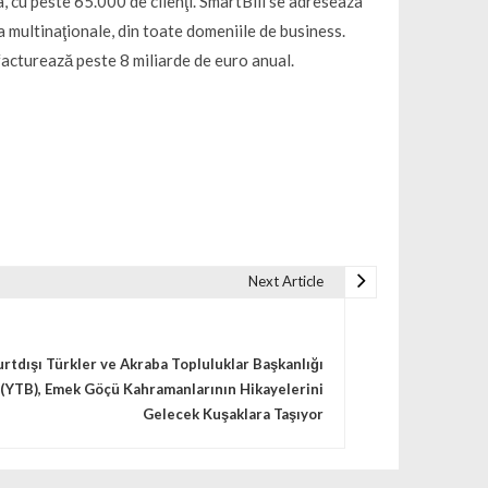
, cu peste 65.000 de clienţi. SmartBill se adreseaza
 la multinaţionale, din toate domeniile de business.
facturează peste 8 miliarde de euro anual.
Next Article
urtdışı Türkler ve Akraba Topluluklar Başkanlığı
(YTB), Emek Göçü Kahramanlarının Hikayelerini
Gelecek Kuşaklara Taşıyor