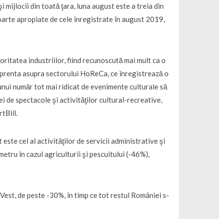
 mijlocii din toată ţara, luna august este a treia din
 foarte apropiate de cele înregistrate în august 2019,
itatea industriilor, fiind recunoscută mai mult ca o
amprenta asupra sectorului HoReCa, ce înregistrează o
nui număr tot mai ridicat de evenimente culturale să
ei de spectacole şi activităţilor cultural-recreative,
tBill.
 este cel al activităţilor de servicii administrative şi
etru în cazul agriculturii şi pescuitului (-46%),
-Vest, de peste -30%, în timp ce tot restul României s-