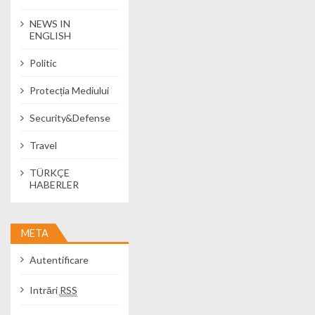
NEWS IN
ENGLISH
Politic
Protecția Mediului
Security&Defense
Travel
TÜRKÇE
HABERLER
META
Autentificare
Intrări
RSS