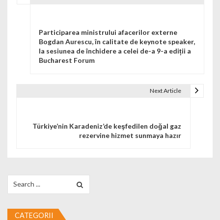
Navigare în articole
Participarea ministrului afacerilor externe
Bogdan Aurescu, în calitate de keynote speaker,
la sesiunea de închidere a celei de-a 9-a ediții a
Bucharest Forum
Next Article
Türkiye’nin Karadeniz’de keşfedilen doğal gaz
rezervine hizmet sunmaya hazır
Search for:
CATEGORII