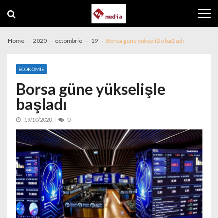
Skip to navigation
Skip to content
Home
2020
octombrie
19
Borsa güne yükselişle başladı
ECONOMIE
Borsa güne yükselişle
başladı
19/10/2020
0