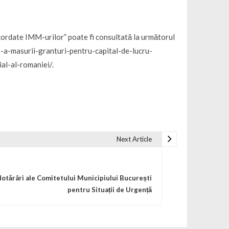
cordate IMM-urilor” poate fi consultată la următorul
a-masurii-granturi-pentru-capital-de-lucru-
al-al-romaniei/.
Next Article
otărâri ale Comitetului Municipiului București
pentru Situații de Urgență