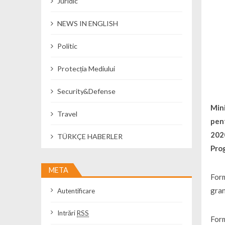
Juridic
NEWS IN ENGLISH
Politic
Protecția Mediului
Security&Defense
Mini
Travel
pent
2020
TÜRKÇE HABERLER
Pro
META
Form
gra
Autentificare
Intrări
RSS
Form