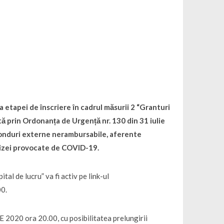
 etapei de înscriere în cadrul măsurii 2 “Granturi
tă prin Ordonanța de Urgență nr. 130 din 31 iulie
 fonduri externe nerambursabile, aferente
rizei provocate de COVID-19.
tal de lucru” va fi activ pe link-ul
0.
020 ora 20.00, cu posibilitatea prelungirii