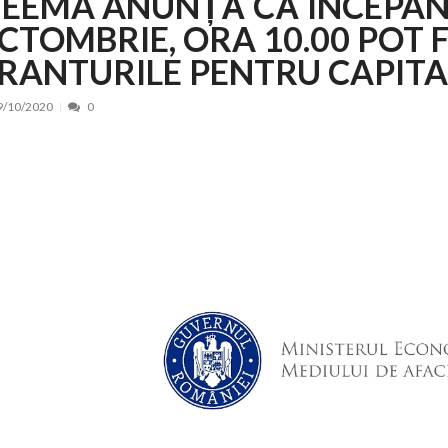
EEMA ANUNȚĂ CĂ ÎNCEPÂND 
CTOMBRIE, ORA 10.00 POT 
nt, peste 5.000 de noi locuri în creșe...
15/07/2026
 de locuri noi la Zlatna prin Programul...
15/07/2026
RANTURILE PENTRU CAPITA
erea publică pentru proiectul de lege care...
15/07/2026
9/10/2020
0
bis descoperit într-un colet și ascu...
15/07/2026
ă la efortul național pentru protejar...
04/08/2026
FIDELIS din luna august
04/08/2026
ectul Catalogului național al zonelor pri...
04/08/2026