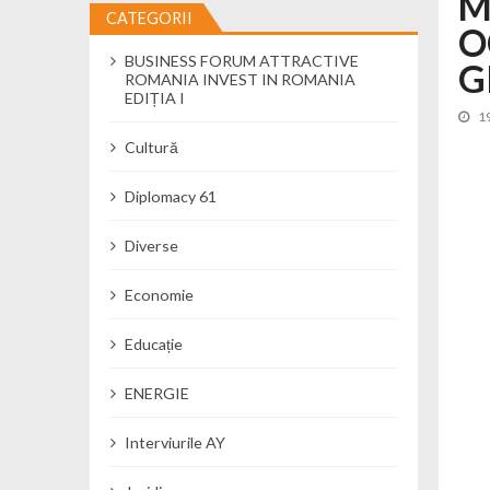
M
CATEGORII
O
Cseke Attila: Am creat, până în preze
BUSINESS FORUM ATTRACTIVE
Încă o creșă modernă pentru Alba: 40
G
ROMANIA INVEST IN ROMANIA
Ministerul Mediului derulează dezbat
EDIȚIA I
1
Percheziții și flagrant în Neamț: cana
Cultură
Ministerul Apărării Naționale particip
Dobânzi de pânã la 7,50% la ediția 
Diplomacy 61
MMAP pune în consultare publică proi
Diverse
Economie
Educație
ENERGIE
Interviurile AY