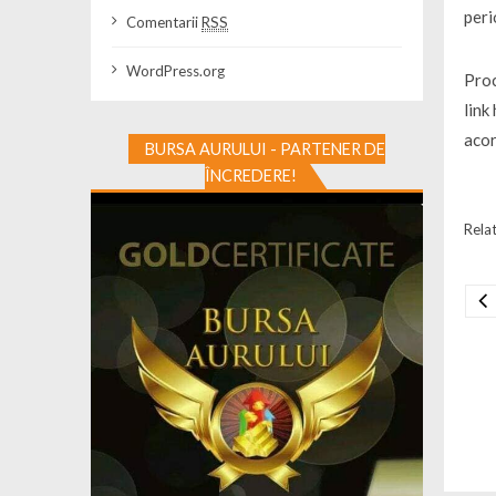
peri
Comentarii
RSS
WordPress.org
Proc
link
acor
BURSA AURULUI - PARTENER DE
ÎNCREDERE!
Relat
Na