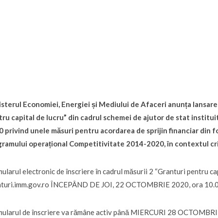
sterul Economiei, Energiei și Mediului de Afaceri anunța lansarea
ru capital de lucru” din cadrul schemei de ajutor de stat institui
 privind unele măsuri pentru acordarea de sprijin financiar din
gramului operațional Competitivitate 2014-2020, în contextul c
ularul electronic de înscriere în cadrul măsurii 2 “Granturi pentru capi
nturi.imm.gov.ro ÎNCEPÂND DE JOI, 22 OCTOMBRIE 2020, ora 10.0
ularul de înscriere va rămâne activ până MIERCURI 28 OCTOMBRIE 2