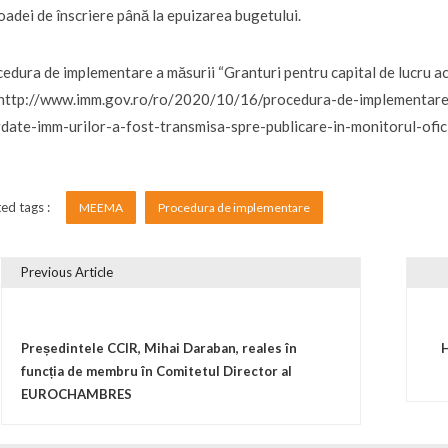
oadei de înscriere până la epuizarea bugetului.
edura de implementare a măsurii “Granturi pentru capital de lucru a
 http://www.imm.gov.ro/ro/2020/10/16/procedura-de-implementare-
date-imm-urilor-a-fost-transmisa-spre-publicare-in-monitorul-ofici
ed tags :
MEEMA
Procedura de implementare
Previous Article
vigare în articole
Președintele CCIR, Mihai Daraban, reales în
H
funcția de membru în Comitetul Director al
EUROCHAMBRES