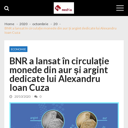
Skip to navigation
Skip to content
Home
2020
octombrie
20
BNR a lansat în circulație monede din aur și argint dedicate lui Alexandru
Ioan Cuza
ECONOMIE
BNR a lansat în circulație
monede din aur și argint
dedicate lui Alexandru
Ioan Cuza
20/10/2020
0