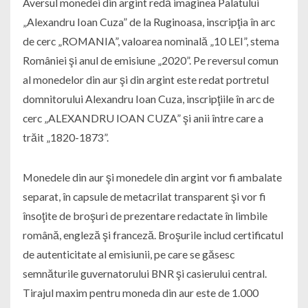
Aversul monedei din argint redă imaginea Palatului
„Alexandru Ioan Cuza” de la Ruginoasa, inscripţia în arc
de cerc „ROMANIA”, valoarea nominală „10 LEI”, stema
României şi anul de emisiune „2020”. Pe reversul comun
al monedelor din aur şi din argint este redat portretul
domnitorului Alexandru Ioan Cuza, inscripţiile în arc de
cerc „ALEXANDRU IOAN CUZA” şi anii între care a
trăit „1820-1873”.
Monedele din aur şi monedele din argint vor fi ambalate
separat, în capsule de metacrilat transparent şi vor fi
însoţite de broşuri de prezentare redactate în limbile
română, engleză şi franceză. Broşurile includ certificatul
de autenticitate al emisiunii, pe care se găsesc
semnăturile guvernatorului BNR şi casierului central.
Tirajul maxim pentru moneda din aur este de 1.000