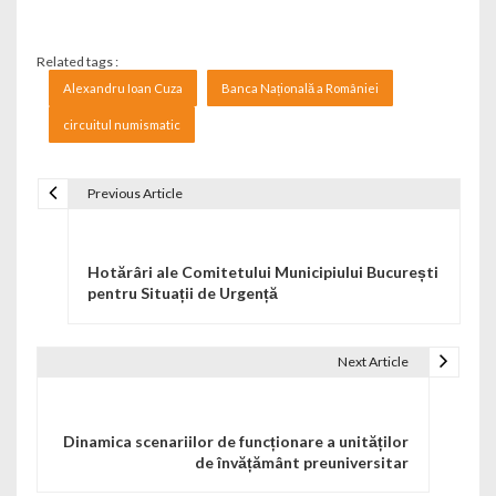
Related tags :
Alexandru Ioan Cuza
Banca Națională a României
circuitul numismatic
Previous Article
Navigare în articole
Hotărâri ale Comitetului Municipiului București
pentru Situații de Urgență
Next Article
Dinamica scenariilor de funcționare a unităților
de învățământ preuniversitar