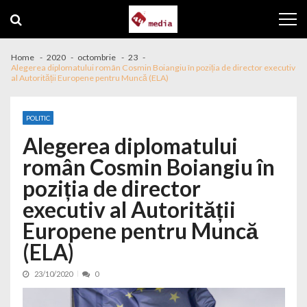
Skip to navigation
Skip to content
Home
2020
octombrie
23
Alegerea diplomatului român Cosmin Boiangiu în poziția de director executiv
al Autorității Europene pentru Muncă (ELA)
POLITIC
Alegerea diplomatului
român Cosmin Boiangiu în
poziția de director
executiv al Autorității
Europene pentru Muncă
(ELA)
23/10/2020
0