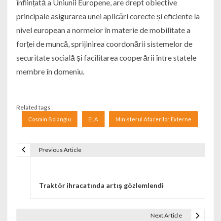
înființată a Uniunii Europene, are drept obiective
principale asigurarea unei aplicări corecte și eficiente la
nivel european a normelor în materie de mobilitate a
forței de muncă, sprijinirea coordonării sistemelor de
securitate socială și facilitarea cooperării între statele
membre în domeniu.
Related tags :
Cosmin Boiangiu
ELA
Ministerul Afacerilor Externe
Previous Article
Navigare în articole
Traktör ihracatında artış gözlemlendi
Next Article