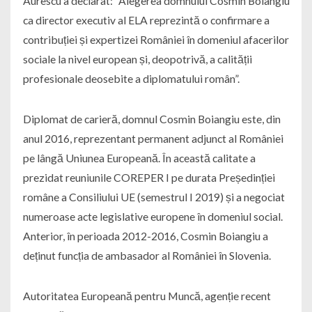
Aurescu a declarat: ”Alegerea domnului Cosmin Boiangiu
ca director executiv al ELA reprezintă o confirmare a
contribuției și expertizei României în domeniul afacerilor
sociale la nivel european și, deopotrivă, a calității
profesionale deosebite a diplomatului român”.
Diplomat de carieră, domnul Cosmin Boiangiu este, din
anul 2016, reprezentant permanent adjunct al României
pe lângă Uniunea Europeană. În această calitate a
prezidat reuniunile COREPER I pe durata Președinției
române a Consiliului UE (semestrul I 2019) și a negociat
numeroase acte legislative europene în domeniul social.
Anterior, în perioada 2012-2016, Cosmin Boiangiu a
deținut funcția de ambasador al României în Slovenia.
Autoritatea Europeană pentru Muncă, agenție recent