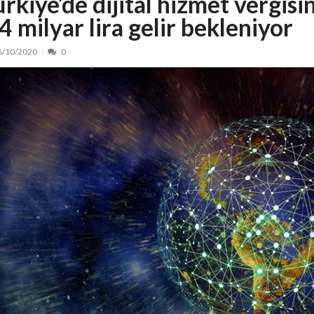
ürkiye’de dijital hizmet vergis
4 milyar lira gelir bekleniyor
nt, peste 5.000 de noi locuri în creșe...
15/07/2026
 de locuri noi la Zlatna prin Programul...
15/07/2026
6/10/2020
0
erea publică pentru proiectul de lege care...
15/07/2026
bis descoperit într-un colet și ascu...
15/07/2026
ă la efortul național pentru protejar...
04/08/2026
FIDELIS din luna august
04/08/2026
ectul Catalogului național al zonelor pri...
04/08/2026