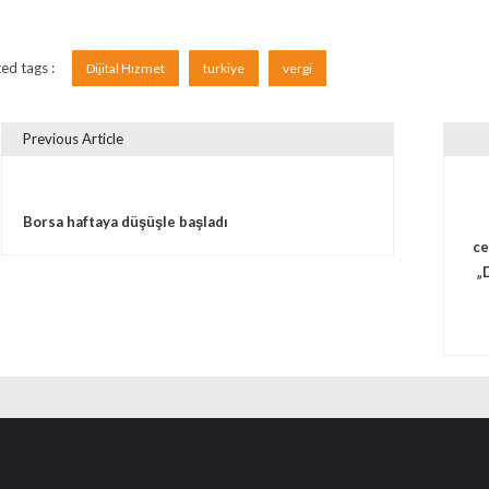
ed tags :
Dijital Hızmet
turkiye
vergi
Previous Article
vigare în articole
Borsa haftaya düşüşle başladı
ce
„