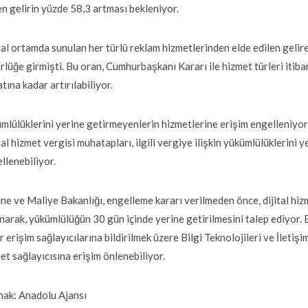
en gelirin yüzde 58,3 artması bekleniyor.
tal ortamda sunulan her türlü reklam hizmetlerinden elde edilen gelire 
rlüğe girmişti. Bu oran, Cumhurbaşkanı Kararı ile hizmet türleri itibarı
katına kadar artırılabiliyor.
mlülüklerini yerine getirmeyenlerin hizmetlerine erişim engelleniyo
tal hizmet vergisi muhatapları, ilgili vergiye ilişkin yükümlülüklerini
llenebiliyor.
ne ve Maliye Bakanlığı, engelleme kararı verilmeden önce, dijital hizm
narak, yükümlülüğün 30 gün içinde yerine getirilmesini talep ediyor.
r erişim sağlayıcılarına bildirilmek üzere Bilgi Teknolojileri ve İle
et sağlayıcısına erişim önlenebiliyor.
ak: Anadolu Ajansı