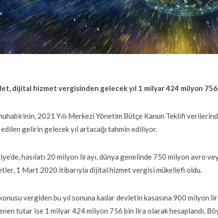
et, dijital hizmet vergisinden gelecek yıl 1 milyar 424 milyon 756 b
uhabirinin, 2021 Yılı Merkezi Yönetim Bütçe Kanun Teklifi verilerinde
 edilen gelirin gelecek yıl artacağı tahmin ediliyor.
iye’de, hasılatı 20 milyon lirayı, dünya genelinde 750 milyon avro vey
etler, 1 Mart 2020 itibarıyla dijital hizmet vergisi mükellefi oldu.
konusu vergiden bu yıl sonuna kadar devletin kasasına 900 milyon lir
enen tutar ise 1 milyar 424 milyon 756 bin lira olarak hesaplandı. Bö