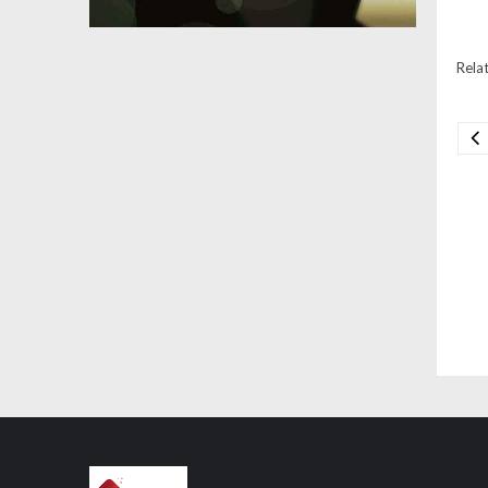
Relat
Na