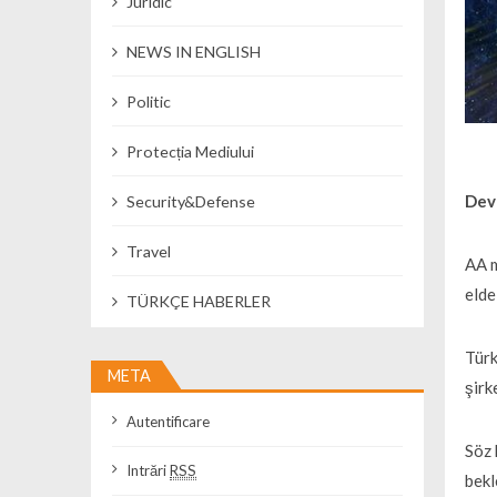
Juridic
NEWS IN ENGLISH
Politic
Protecția Mediului
Devl
Security&Defense
Travel
AA m
elde
TÜRKÇE HABERLER
Türk
META
şirk
Autentificare
Söz 
Intrări
RSS
bekl