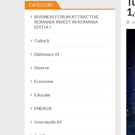
T
CATEGORII
1,
Cseke Attila: Am creat, până în preze
BUSINESS FORUM ATTRACTIVE
Încă o creșă modernă pentru Alba: 40
ROMANIA INVEST IN ROMANIA
2
Ministerul Mediului derulează dezbat
EDIȚIA I
Percheziții și flagrant în Neamț: cana
Cultură
Ministerul Apărării Naționale particip
Dobânzi de pânã la 7,50% la ediția 
Diplomacy 61
MMAP pune în consultare publică proi
Diverse
Economie
Educație
ENERGIE
Interviurile AY