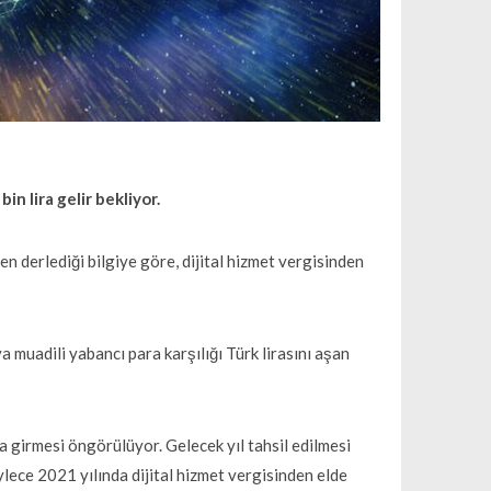
in lira gelir bekliyor.
n derlediği bilgiye göre, dijital hizmet vergisinden
a muadili yabancı para karşılığı Türk lirasını aşan
a girmesi öngörülüyor. Gelecek yıl tahsil edilmesi
ylece 2021 yılında dijital hizmet vergisinden elde