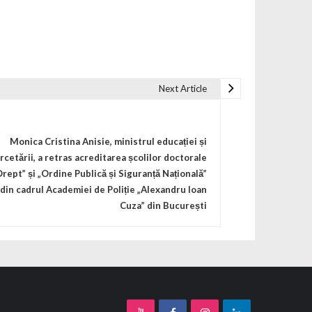
Next Article
Monica Cristina Anisie, ministrul educației și
rcetării, a retras acreditarea școlilor doctorale
Drept” și „Ordine Publică și Siguranță Națională”
din cadrul Academiei de Poliție „Alexandru Ioan
Cuza” din București