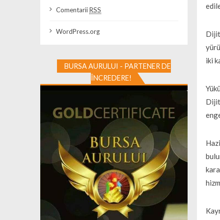
edil
Comentarii
RSS
WordPress.org
Diji
yürü
iki 
BURSA AURULUI - PARTENER DE
ÎNCREDERE!
Yükü
Diji
enge
Hazi
bulu
kara
hizm
Kayn