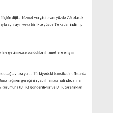
ilişkin dijital hizmet vergisi oranı yüzde 7,5 olarak
yla ayrı ayrı veya birlikte yüzde 1’e kadar indirilip,
r
 yerine getirmezse sundukları hizmetlere erişim
et sağlayıcısı ya da Türkiye’deki temsilcisine ihtarda
 Buna rağmen gereğinin yapılmaması halinde, alınan
tişim Kurumuna (BTK) gönderiliyor ve BTK tarafından