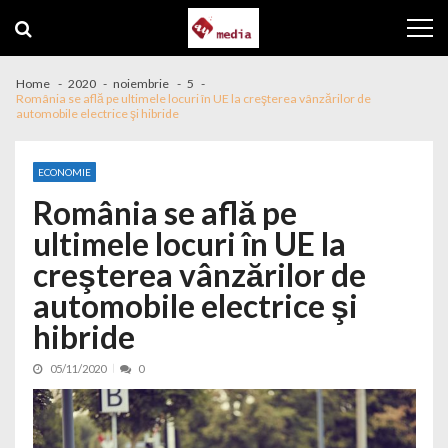
Skip to navigation
Skip to content
Home
2020
noiembrie
5
România se află pe ultimele locuri în UE la creşterea vânzărilor de
automobile electrice şi hibride
ECONOMIE
România se află pe
ultimele locuri în UE la
creşterea vânzărilor de
automobile electrice şi
hibride
05/11/2020
0