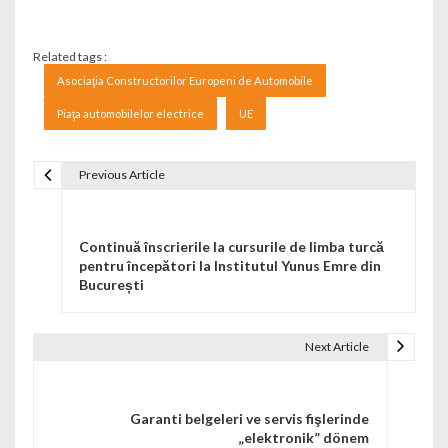
Related tags :
Asociaţia Constructorilor Europeni de Automobile
Piaţa automobilelor electrice
UE
Previous Article
Navigare în articole
Continuă înscrierile la cursurile de limba turcă
pentru începători la Institutul Yunus Emre din
București
Next Article
Garanti belgeleri ve servis fişlerinde
„elektronik” dönem