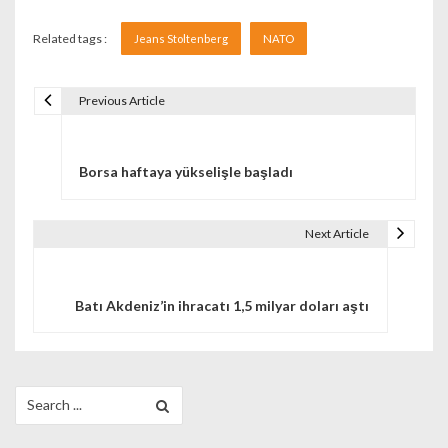
Related tags :
Jeans Stoltenberg
NATO
Previous Article
Navigare în articole
Borsa haftaya yükselişle başladı
Next Article
Batı Akdeniz’in ihracatı 1,5 milyar doları aştı
Search for: