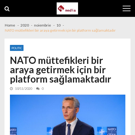
Skip to navigation
Skip to content
Home
2020
noiembrie
10
NATO müttefikleri bir araya getirmek için bir platform sağlamaktadır
POLITIC
NATO müttefikleri bir
araya getirmek için bir
platform sağlamaktadır
10/11/2020
0