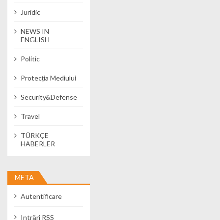
Juridic
NEWS IN
ENGLISH
Politic
Protecția Mediului
Security&Defense
Travel
TÜRKÇE
HABERLER
META
Autentificare
Intrări
RSS