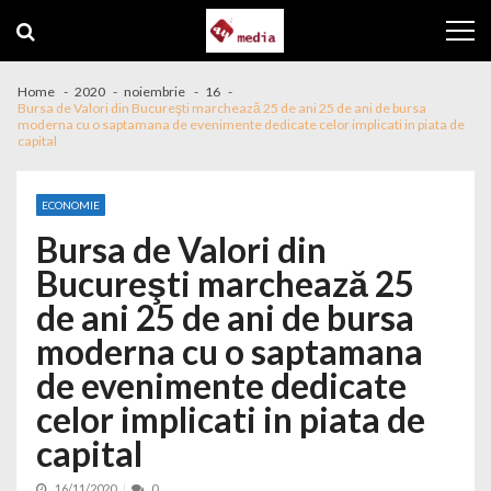
Skip to navigation
Skip to content
Home
2020
noiembrie
16
Bursa de Valori din Bucureşti marchează 25 de ani 25 de ani de bursa
moderna cu o saptamana de evenimente dedicate celor implicati in piata de
capital
ECONOMIE
Bursa de Valori din
Bucureşti marchează 25
de ani 25 de ani de bursa
moderna cu o saptamana
de evenimente dedicate
celor implicati in piata de
capital
16/11/2020
0