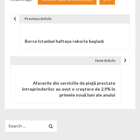
Previous Article
Navigare în articole
Borsa Istanbul haftaya rekorla başladı
Next Article
Afacerile din serviciile de piață prestate
întreprinderilor au avut o creștere de 2,9% în
primele nouă luni ale anului
Search for: