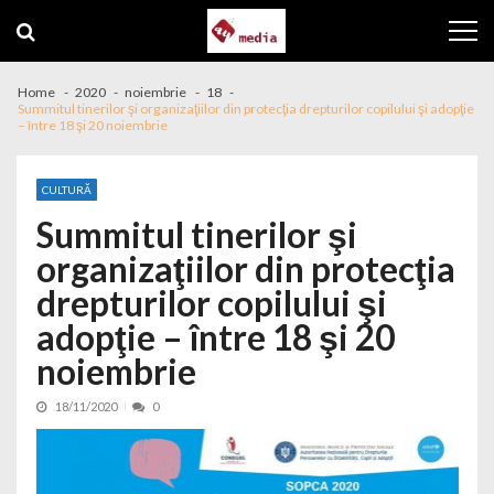
Skip to navigation
Skip to content
Home
2020
noiembrie
18
Summitul tinerilor şi organizaţiilor din protecţia drepturilor copilului şi adopţie
– între 18 şi 20 noiembrie
CULTURĂ
Summitul tinerilor şi
organizaţiilor din protecţia
drepturilor copilului şi
adopţie – între 18 şi 20
noiembrie
18/11/2020
0